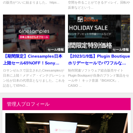
の販売がついに始まりました。 https...
空間を作ることができるディレイ。回転や
反射などという...
セール情報
セール情報
【期間限定】Cinesamples日本
【2023/1/9迄】Plugin Boutique
上陸セール65%OFF！Sony
ホリデーセールでパワフルな音
Scoring Stage収録のハリウッド
源3種と拡張パックが最大
ロサンゼルスで設立されたCinesamplesが
制作関連ソフトウェア総合販売サイト
日本に上陸！メディア・インテグレーショ
Plugin Boutiqueが自身のブランド製品をセ
サウンドで収録されたオーケス
63%OFF！
ン社が日本の代理店となりました。これを
ール中！ キック音源『BIGKICK』、
トラ/シネマティック音源
記念して65%O...
CASIO ...
管理人プロフィール