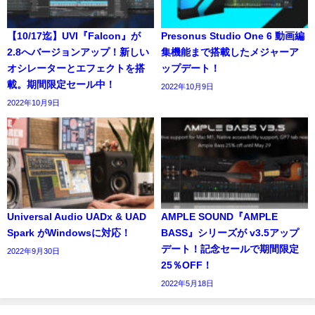
【10/17迄】UVI『Falcon』が
Presonus Studio One 6 動画編
2.8へバージョンアップ！新しい
集機能まで搭載したメジャーア
オシレーターとエフェクトを搭
ップデート！
載。期間限定セール中！
2022年10月9日
2022年10月9日
Universal Audio UADx & UAD
AMPLE SOUND『AMPLE
Spark がWindowsに対応！
BASS』シリーズが v3.5アップ
デート！記念セールで期間限定
2022年9月30日
25％OFF！
2022年5月18日