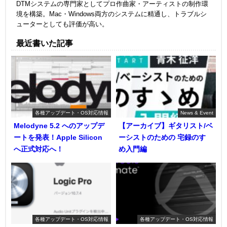
DTMシステムの専門家としてプロ作曲家・アーティストの制作環
境を構築。Mac・Windows両方のシステムに精通し、トラブルシ
ューターとしても評価が高い。
最近書いた記事
各種アップデート・OS対応情報
News & Event
Melodyne 5.2 へのアップデ
【アーカイブ】ギタリスト/ベ
ートを発表！Apple Silicon
ーシストのための 宅録のすゝ
へ正式対応へ！
め入門編
各種アップデート・OS対応情報
各種アップデート・OS対応情報