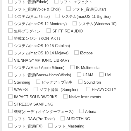
ソフト_音源(Ethnic)
ソフト_エフェクト
ソフト_音源(Voice & Choir)
ソフト_音源(Guitar)
システム(Mac / Intel)
システム(macOS 11 Big Sur)
システム(macOS 12 Monterey)
システム(Windows 10)
無料プラグイン
SPITFIRE AUDIO
搭載エンジン（KONTAKT）
システム(macOS 10.15 Catalina)
システム(macOS 10.14 Mojave)
iZotope
VIENNA SYMPHONIC LIBRARY
システム(Mac / Apple Silicon)
IK Multimedia
ソフト_音源(Brass&Horn&Winds)
UJAM
UVI
Steinberg
ピックアップ記事
Soundiron
WAVES
ソフト音源（Sampler）
HEAVYOCITY
IMPACT SOUNDWORKS
Native Instruments
STREZOV SAMPLING
機材(オーディオインターフェース)
Arturia
ソフト_DAW(Pro Tools)
AUDIOTHING
ソフト_音源(FX)
ソフト_Mastering