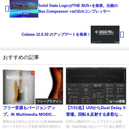
Solid State LogicがTHE BUS+を発表。伝統の
Bus Compressor +αの2chコンプレッサー
Cubase 12.0.10 のアップデートを発表！
おすすめの記事
フリープラグイン
セール情報
フリー音源もバージョンアッ
【7/31迄】UVIからDual Delay X
プ。IK Multimedia MODO
登場。回転＆反射する多彩なデ
BASS 2 CS が登場！
ィレイプラグインが期間限定特
発売日を心待ちにされていたIK Multimedia
UVIから期待のディレイプラグインが登
のベースモデリング音源 MODO BASS 2
場！Dual Delay Xはリバーブに似た操作で
価！