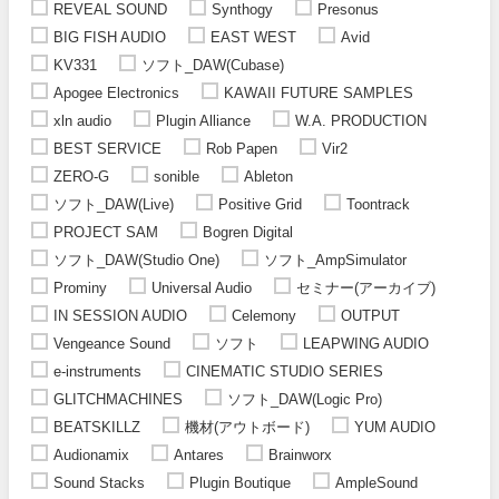
REVEAL SOUND
Synthogy
Presonus
BIG FISH AUDIO
EAST WEST
Avid
KV331
ソフト_DAW(Cubase)
Apogee Electronics
KAWAII FUTURE SAMPLES
xln audio
Plugin Alliance
W.A. PRODUCTION
BEST SERVICE
Rob Papen
Vir2
ZERO-G
sonible
Ableton
ソフト_DAW(Live)
Positive Grid
Toontrack
PROJECT SAM
Bogren Digital
ソフト_DAW(Studio One)
ソフト_AmpSimulator
Prominy
Universal Audio
セミナー(アーカイブ)
IN SESSION AUDIO
Celemony
OUTPUT
Vengeance Sound
ソフト
LEAPWING AUDIO
e-instruments
CINEMATIC STUDIO SERIES
GLITCHMACHINES
ソフト_DAW(Logic Pro)
BEATSKILLZ
機材(アウトボード)
YUM AUDIO
Audionamix
Antares
Brainworx
Sound Stacks
Plugin Boutique
AmpleSound