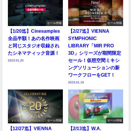
セール情報
セール情報
【1/20迄】Cinesamples
【2/27迄】VIENNA
全品半額！あの名作映画
SYMPHONIC
と同じスタジオ収録され
LIBRARY「MIR PRO
たシネマティック音源！
3D」シリーズが期間限定
セール！仮想空間ミキシ
2023.01.20
ングソリューションの新
ワークフローをGET！
2023.01.19
セール情報
セール情報
【12/27迄】VIENNA
【2/13迄】W.A.