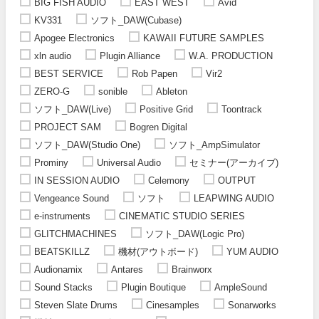
BIG FISH AUDIO
EAST WEST
Avid
KV331
ソフト_DAW(Cubase)
Apogee Electronics
KAWAII FUTURE SAMPLES
xln audio
Plugin Alliance
W.A. PRODUCTION
BEST SERVICE
Rob Papen
Vir2
ZERO-G
sonible
Ableton
ソフト_DAW(Live)
Positive Grid
Toontrack
PROJECT SAM
Bogren Digital
ソフト_DAW(Studio One)
ソフト_AmpSimulator
Prominy
Universal Audio
セミナー(アーカイブ)
IN SESSION AUDIO
Celemony
OUTPUT
Vengeance Sound
ソフト
LEAPWING AUDIO
e-instruments
CINEMATIC STUDIO SERIES
GLITCHMACHINES
ソフト_DAW(Logic Pro)
BEATSKILLZ
機材(アウトボード)
YUM AUDIO
Audionamix
Antares
Brainworx
Sound Stacks
Plugin Boutique
AmpleSound
Steven Slate Drums
Cinesamples
Sonarworks