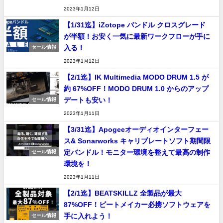
2023年1月12日
【1/31迄】iZotope バンドル クロスグレード
が半額！お安く一気に最新ワークフローが手に
入る！
セール情報
2023年1月12日
【2/1迄】IK Multimedia MODO DRUM 1.5 が
約 67%OFF！MODO DRUM 1.0 からのアップ
デートも安い！
セール情報
2023年1月11日
【3/31迄】Apogeeオーディオインターフェー
ス& Sonarworks キャリブレートソフト期間限
定バンドル！モニター環境を整えて最高の制作
セール情報
環境を！
2023年1月11日
【2/1迄】BEATSKILLZ 全製品が最大
87%OFF！ビートメイカー必携ソフトウェアを
手に入れよう！
セール情報