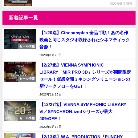
2022年5月25日
新着記事一覧
【1/20迄】Cinesamples 全品半額！あの名作
映画と同じスタジオ収録されたシネマティック
音源！
セール情報
2023年1月20日
【2/27迄】VIENNA SYMPHONIC
LIBRARY「MIR PRO 3D」シリーズが期間限定
セール！仮想空間ミキシングソリューションの
セール情報
新ワークフローをGET！
2023年1月19日
【12/27迄】VIENNA SYMPHONIC LIBRARY
VI／SYNCHRON-izedシリーズが最大
40%OFF！
セール情報
2023年1月18日
【2/13迄】W.A. PRODUCTION『PUNCHY