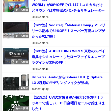
WORM』が60%OFFで¥1,117！コミカルだけ
どサウンドは本格派のパンチ＆サチュレーター
セール情報
2023年1月17日
【1/22迄】VoosteQ『Material Comp』V1.7リ
リース記念で84%OFF！スーパー万能コンプが
たった¥2,780！
セール情報
2023年1月17日
【1/31迄】AUDIOTHING WIRES 東欧のスパイ
道具をシミュレートしたローファイ＆エコープ
ラグインが33%OFF！
セール情報
2023年1月14日
Universal AudioからSphere DLX と Sphere
LX 2種類のモデリングマイクが登場。
新製品
2023年1月14日
【1/15迄】UVIの対象音源が最大30%OFF！ラ
ッキーで楽しい、13日金曜日セールが始まりま
した！
セール情報