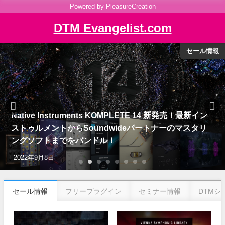
Powered by PleasureCreation
DTM Evangelist.com
DTMシステム考察
Mac Studioを使用したDTMシステムの考察：その
1（Thunderboltが抱え続ける問題点）
2022年4月21日
セール情報
フリープラグイン
セミナー情報
DTMシ