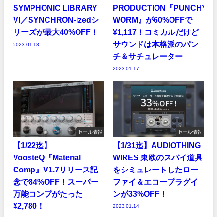
SYMPHONIC LIBRARY
PRODUCTION『PUNCHY
VI／SYNCHRON-izedシ
WORM』が60%OFFで
リーズが最大40%OFF！
¥1,117！コミカルだけど
サウンドは本格派のパン
2023.01.18
チ＆サチュレーター
2023.01.17
セール情報
セール情報
【1/22迄】
【1/31迄】AUDIOTHING
VoosteQ『Material
WIRES 東欧のスパイ道具
Comp』V1.7リリース記
をシミュレートしたロー
念で84%OFF！スーパー
ファイ＆エコープラグイ
万能コンプがたった
ンが33%OFF！
¥2,780！
2023.01.14