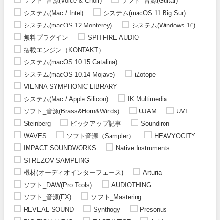
ソフト_音源(Voice & Choir)
ソフト_音源(Guitar)
システム(Mac / Intel)
システム(macOS 11 Big Sur)
システム(macOS 12 Monterey)
システム(Windows 10)
無料プラグイン
SPITFIRE AUDIO
搭載エンジン（KONTAKT）
システム(macOS 10.15 Catalina)
システム(macOS 10.14 Mojave)
iZotope
VIENNA SYMPHONIC LIBRARY
システム(Mac / Apple Silicon)
IK Multimedia
ソフト_音源(Brass&Horn&Winds)
UJAM
UVI
Steinberg
ピックアップ記事
Soundiron
WAVES
ソフト音源（Sampler）
HEAVYOCITY
IMPACT SOUNDWORKS
Native Instruments
STREZOV SAMPLING
機材(オーディオインターフェース)
Arturia
ソフト_DAW(Pro Tools)
AUDIOTHING
ソフト_音源(FX)
ソフト_Mastering
REVEAL SOUND
Synthogy
Presonus