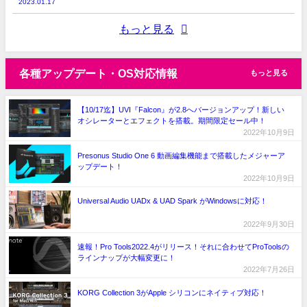
2023.01.17
もっと見る
各種アップデート・OS対応情報
もっと見る
【10/17迄】UVI『Falcon』が2.8へバージョンアップ！新しい
オシレーターとエフェクトを搭載。期間限定セール中！
2022年10月9日
Presonus Studio One 6 動画編集機能まで搭載したメジャーア
ップデート！
2022年10月9日
Universal Audio UADx & UAD Spark がWindowsに対応！
2022年9月30日
速報！Pro Tools2022.4がリリース！それに合わせてProToolsの
ラインナップが大幅変更に！
2022年7月26日
KORG Collection 3がApple シリコンにネイティブ対応！