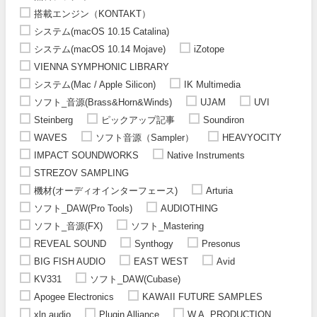
搭載エンジン（KONTAKT）
システム(macOS 10.15 Catalina)
システム(macOS 10.14 Mojave)
iZotope
VIENNA SYMPHONIC LIBRARY
システム(Mac / Apple Silicon)
IK Multimedia
ソフト_音源(Brass&Horn&Winds)
UJAM
UVI
Steinberg
ピックアップ記事
Soundiron
WAVES
ソフト音源（Sampler）
HEAVYOCITY
IMPACT SOUNDWORKS
Native Instruments
STREZOV SAMPLING
機材(オーディオインターフェース)
Arturia
ソフト_DAW(Pro Tools)
AUDIOTHING
ソフト_音源(FX)
ソフト_Mastering
REVEAL SOUND
Synthogy
Presonus
BIG FISH AUDIO
EAST WEST
Avid
KV331
ソフト_DAW(Cubase)
Apogee Electronics
KAWAII FUTURE SAMPLES
xln audio
Plugin Alliance
W.A. PRODUCTION