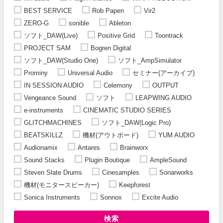
BEST SERVICE
Rob Papen
Vir2
ZERO-G
sonible
Ableton
ソフト_DAW(Live)
Positive Grid
Toontrack
PROJECT SAM
Bogren Digital
ソフト_DAW(Studio One)
ソフト_AmpSimulator
Prominy
Universal Audio
セミナー(アーカイブ)
IN SESSION AUDIO
Celemony
OUTPUT
Vengeance Sound
ソフト
LEAPWING AUDIO
e-instruments
CINEMATIC STUDIO SERIES
GLITCHMACHINES
ソフト_DAW(Logic Pro)
BEATSKILLZ
機材(アウトボード)
YUM AUDIO
Audionamix
Antares
Brainworx
Sound Stacks
Plugin Boutique
AmpleSound
Steven Slate Drums
Cinesamples
Sonarworks
機材(モニタースピーカー)
Keepforest
Sonica Instruments
Sonnox
Excite Audio
検索