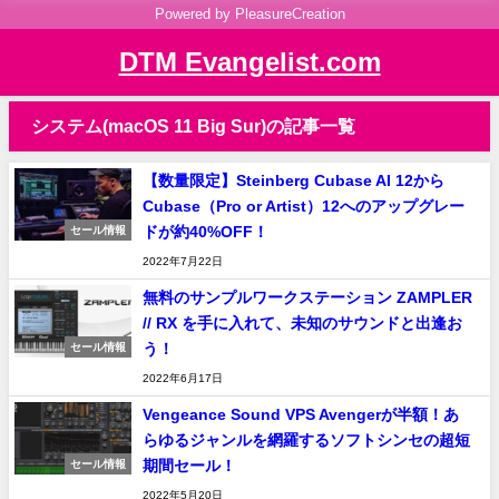
Powered by PleasureCreation
DTM Evangelist.com
システム(macOS 11 Big Sur)の記事一覧
【数量限定】Steinberg Cubase AI 12から
Cubase（Pro or Artist）12へのアップグレー
ドが約40%OFF！
セール情報
2022年7月22日
無料のサンプルワークステーション ZAMPLER
// RX を手に入れて、未知のサウンドと出逢お
う！
セール情報
2022年6月17日
Vengeance Sound VPS Avengerが半額！あ
らゆるジャンルを網羅するソフトシンセの超短
期間セール！
セール情報
2022年5月20日