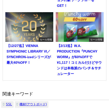
GET！
セール情報
セール情報
【12/27迄】VIENNA
【2/13迄】W.A.
SYMPHONIC LIBRARY VI／
PRODUCTION『PUNCHY
SYNCHRON-izedシリーズが
WORM』が60%OFFで
最大40%OFF！
¥1,117！コミカルだけどサウ
ンドは本格派のパンチ＆サチ
ュレーター
関連キーワード
SSL
機材(アウトボード)