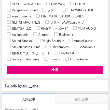
IN SESSION AUDIO
Celemony
OUTPUT
Vengeance Sound
ソフト
LEAPWING AUDIO
e-instruments
CINEMATIC STUDIO SERIES
GLITCHMACHINES
ソフト_DAW(Logic Pro)
BEATSKILLZ
機材(アウトボード)
YUM AUDIO
Audionamix
Antares
Brainworx
Sound Stacks
Plugin Boutique
AmpleSound
Steven Slate Drums
Cinesamples
Sonarworks
機材(モニタースピーカー)
Keepforest
Sonica Instruments
Sonnox
Excite Audio
検索
Tweets by dtm_eva
人気記事
更新記事
データはありません