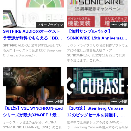
フリープラグイン
セール情報
SPITFIRE AUDIOのオーケスト
【無料サンプルパック】
ラ音源が無料でもらえる！BBC
SONICWIRE 15th Anniversary
Symphony Orchestra Discover
クリエイティブ増強計画 開催
SPITFIRE AUDIOが通常$49で販売してい
サウンドライブラリや音楽制作ソフトウェ
る入門オーケストラ音源 BBC Symphony
アに特化した世界最大級ストア
中！
Orchestra Discoverが...
SONICWIREが、2022年11月29日で15周
年を迎えます。これを...
セール情報
セール情報
【8/1迄】VSL SYNCHRON-ized
【10/3迄】Steinberg Cubase
シリーズが最大33%OFF！最新
12のビッグセールを開催中。新
エンジンで表現力がUP！
規購入からアップグレードまで
オーケストラ音源の金字塔、VIENNA
世界中で圧倒的シェアを誇るDAWの一
SYMPHONIC LIBRARY社（VSL）のこれ
つ、Steinberg Cubaseを購入するなら今が
最大¥25,000OFF！さらに無料プ