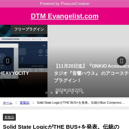
Powered by PleasureCreation
DTM Evangelist.com
セール情報
【11月20日迄】『ONKIO Acoustics』新発売。老舗ス
タジオ『音響ハウス』 のアコースティックを再現した
プラグイン！
2022年10月22日
ホーム
新製品
Solid State LogicがTHE BUS+を発表。伝統のBus Compressor
+αの2chコンプレッサー
新製品
Solid State LogicがTHE BUS+を発表。伝統の