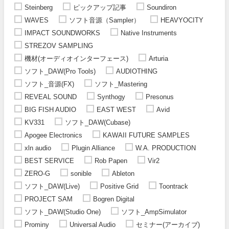
Steinberg
ピックアップ記事
Soundiron
WAVES
ソフト音源（Sampler）
HEAVYOCITY
IMPACT SOUNDWORKS
Native Instruments
STREZOV SAMPLING
機材(オーディオインターフェース)
Arturia
ソフト_DAW(Pro Tools)
AUDIOTHING
ソフト_音源(FX)
ソフト_Mastering
REVEAL SOUND
Synthogy
Presonus
BIG FISH AUDIO
EAST WEST
Avid
KV331
ソフト_DAW(Cubase)
Apogee Electronics
KAWAII FUTURE SAMPLES
xln audio
Plugin Alliance
W.A. PRODUCTION
BEST SERVICE
Rob Papen
Vir2
ZERO-G
sonible
Ableton
ソフト_DAW(Live)
Positive Grid
Toontrack
PROJECT SAM
Bogren Digital
ソフト_DAW(Studio One)
ソフト_AmpSimulator
Prominy
Universal Audio
セミナー(アーカイブ)