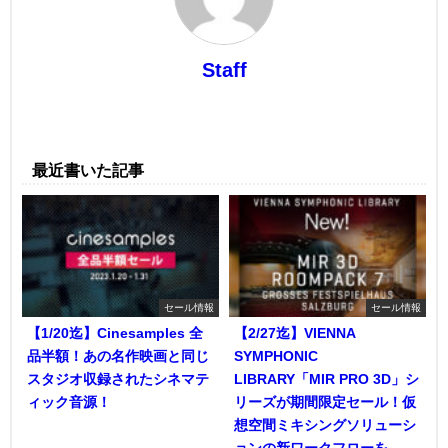
Staff
最近書いた記事
セール情報
セール情報
【1/20迄】Cinesamples 全
【2/27迄】VIENNA
品半額！あの名作映画と同じ
SYMPHONIC
スタジオ収録されたシネマテ
LIBRARY「MIR PRO 3D」シ
ィック音源！
リーズが期間限定セール！仮
想空間ミキシングソリューシ
ョンの新ワークフローを