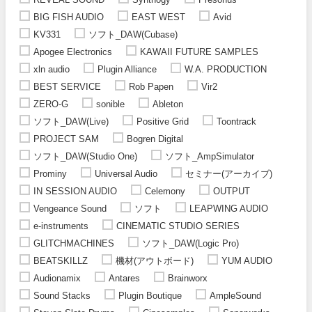
BIG FISH AUDIO
EAST WEST
Avid
KV331
ソフト_DAW(Cubase)
Apogee Electronics
KAWAII FUTURE SAMPLES
xln audio
Plugin Alliance
W.A. PRODUCTION
BEST SERVICE
Rob Papen
Vir2
ZERO-G
sonible
Ableton
ソフト_DAW(Live)
Positive Grid
Toontrack
PROJECT SAM
Bogren Digital
ソフト_DAW(Studio One)
ソフト_AmpSimulator
Prominy
Universal Audio
セミナー(アーカイブ)
IN SESSION AUDIO
Celemony
OUTPUT
Vengeance Sound
ソフト
LEAPWING AUDIO
e-instruments
CINEMATIC STUDIO SERIES
GLITCHMACHINES
ソフト_DAW(Logic Pro)
BEATSKILLZ
機材(アウトボード)
YUM AUDIO
Audionamix
Antares
Brainworx
Sound Stacks
Plugin Boutique
AmpleSound