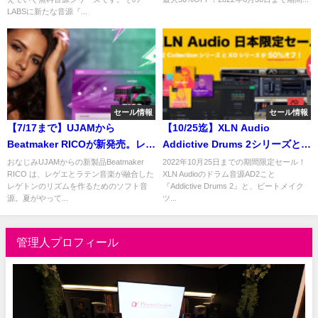
ーOndiolineを音源化！
LABSに新たな音源『...
セール情報
セール情報
【7/17まで】UJAMから
【10/25迄】XLN Audio
Beatmaker RICOが新発売。レゲ
Addictive Drums 2シリーズと
トンのビートを簡単にメイク！
XOシリーズが50％OFF！日本だ
おなじみUJAMからの新製品Beatmaker
2022年10月25日までの期間限定セール！
RICO は、レゲエとラテン音楽が融合した
XLN Audioのドラム音源AD2こと
発売記念セールも開催中！
けの限定セール！
レゲトンのリズムを作るためのソフト音
『Addictive Drums 2』と、ビートメイク
源。夏がやって...
ツ...
管理人プロフィール