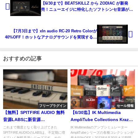
【6/30まで】BEATSKILLZ から ZODIAC が新発
売！ニューエイジに特化したソフトシンセ音源が半
額！
【7月3日まで】xln audio RC-20 Retro Colorが
40%OFF！ホットなアナログサウンドを実現するプ
ラグイン
おすすめの記事
フリープラグイン
セール情報
【無料】SPITFIRE AUDIO 無料
【6/30迄】IK Multimedia
音源LABSに新音源
AmpliTube Collections Krazy
『ELECTRONIC ANTIQUE』が
Dealが延長。対象製品
これまで幾度となく取り上げてきた
IK Multimediaのアンプシミュレーター
SPITFIRE AUDIOのLABSは、不定期に増
AmpliTubeシリーズの各種コレクションが
登場。世界最古のシンセサイザ
50％OFF！
えていく無料音源シリーズです。その
最大50%OFF！2022年6月30日まで期間...