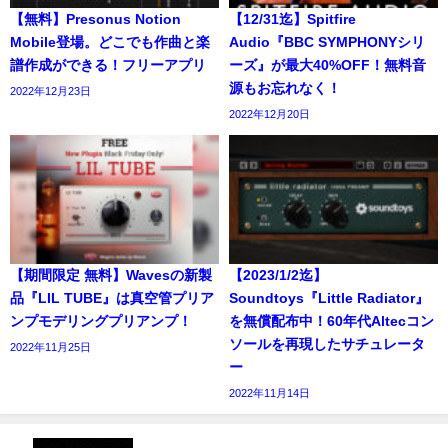
【無料】Presonus Notion
【12/31迄】Spitfire
Mobile登場。どこでも作曲と楽
Audio『BBC SYMPHONYシリ
譜作成ができる！フリーアプリ
ーズ』が最大40%OFF！無料音
源もお忘れなく！
2022年12月23日
2022年12月20日
【期間限定 無料】Wavesの新製
【2023/1/2迄】
品『LIL TUBE』は真空管プリア
Soundtoys『Little Radiator』
ンプモデリングプリアンプ！
を無償配布中！60年代Altecコン
ソールを再現したサチュレータ
2022年11月25日
ー
2022年11月14日