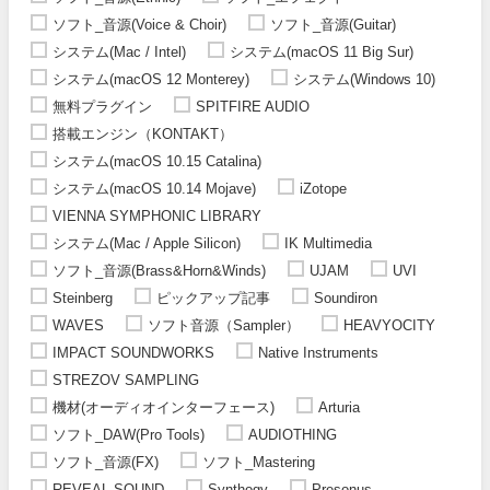
ソフト_音源(Voice & Choir)
ソフト_音源(Guitar)
システム(Mac / Intel)
システム(macOS 11 Big Sur)
システム(macOS 12 Monterey)
システム(Windows 10)
無料プラグイン
SPITFIRE AUDIO
搭載エンジン（KONTAKT）
システム(macOS 10.15 Catalina)
システム(macOS 10.14 Mojave)
iZotope
VIENNA SYMPHONIC LIBRARY
システム(Mac / Apple Silicon)
IK Multimedia
ソフト_音源(Brass&Horn&Winds)
UJAM
UVI
Steinberg
ピックアップ記事
Soundiron
WAVES
ソフト音源（Sampler）
HEAVYOCITY
IMPACT SOUNDWORKS
Native Instruments
STREZOV SAMPLING
機材(オーディオインターフェース)
Arturia
ソフト_DAW(Pro Tools)
AUDIOTHING
ソフト_音源(FX)
ソフト_Mastering
REVEAL SOUND
Synthogy
Presonus