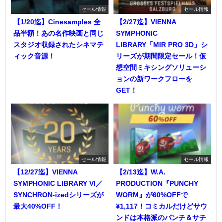
セール情報
セール情報
【1/20迄】Cinesamples 全
【2/27迄】VIENNA
品半額！あの名作映画と同じ
SYMPHONIC
スタジオ収録されたシネマテ
LIBRARY「MIR PRO 3D」シ
ィック音源！
リーズが期間限定セール！仮
想空間ミキシングソリューシ
ョンの新ワークフローを
GET！
セール情報
セール情報
【12/27迄】VIENNA
【2/13迄】W.A.
SYMPHONIC LIBRARY VI／
PRODUCTION『PUNCHY
SYNCHRON-izedシリーズが
WORM』が60%OFFで
最大40%OFF！
¥1,117！コミカルだけどサウ
ンドは本格派のパンチ＆サチ