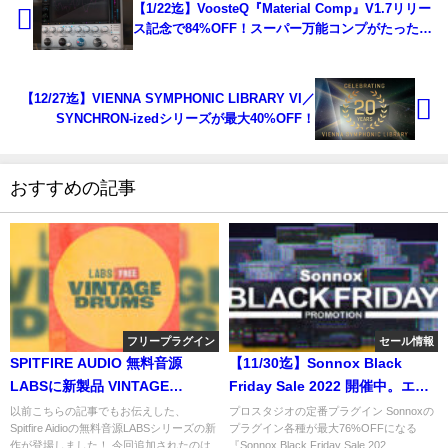
【1/22迄】VoosteQ『Material Comp』V1.7リリー
ス記念で84%OFF！スーパー万能コンプがたった
¥2,780！
【12/27迄】VIENNA SYMPHONIC LIBRARY VI／
SYNCHRON-izedシリーズが最大40%OFF！
おすすめの記事
フリープラグイン
セール情報
SPITFIRE AUDIO 無料音源
【11/30迄】Sonnox Black
LABSに新製品 VINTAGE
Friday Sale 2022 開催中。エン
DRUMSが加わりました！レアな
ジニア必携の人気プラグインが
以前こちらの記事でもお伝えした、
プロスタジオの定番プラグイン Sonnoxの
Spitfire Aidioの無料音源LABSシリーズの新
プラグイン各種が最大76%OFFになる
2種類のドラム音源
最大76%OFF！
作が登場しました！ 今回追加されたのは
『Sonnox Black Friday Sale 202...