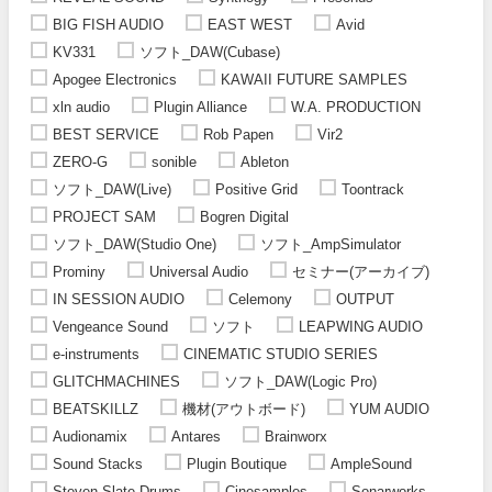
BIG FISH AUDIO
EAST WEST
Avid
KV331
ソフト_DAW(Cubase)
Apogee Electronics
KAWAII FUTURE SAMPLES
xln audio
Plugin Alliance
W.A. PRODUCTION
BEST SERVICE
Rob Papen
Vir2
ZERO-G
sonible
Ableton
ソフト_DAW(Live)
Positive Grid
Toontrack
PROJECT SAM
Bogren Digital
ソフト_DAW(Studio One)
ソフト_AmpSimulator
Prominy
Universal Audio
セミナー(アーカイブ)
IN SESSION AUDIO
Celemony
OUTPUT
Vengeance Sound
ソフト
LEAPWING AUDIO
e-instruments
CINEMATIC STUDIO SERIES
GLITCHMACHINES
ソフト_DAW(Logic Pro)
BEATSKILLZ
機材(アウトボード)
YUM AUDIO
Audionamix
Antares
Brainworx
Sound Stacks
Plugin Boutique
AmpleSound
Steven Slate Drums
Cinesamples
Sonarworks