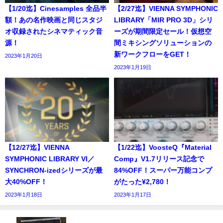
【1/20迄】Cinesamples 全品半
【2/27迄】VIENNA SYMPHONIC
額！あの名作映画と同じスタジ
LIBRARY「MIR PRO 3D」シリ
オ収録されたシネマティック音
ーズが期間限定セール！仮想空
源！
間ミキシングソリューションの
新ワークフローをGET！
2023年1月20日
2023年1月19日
【12/27迄】VIENNA
【1/22迄】VoosteQ『Material
SYMPHONIC LIBRARY VI／
Comp』V1.7リリース記念で
SYNCHRON-izedシリーズが最
84%OFF！スーパー万能コンプ
大40%OFF！
がたった¥2,780！
2023年1月18日
2023年1月17日