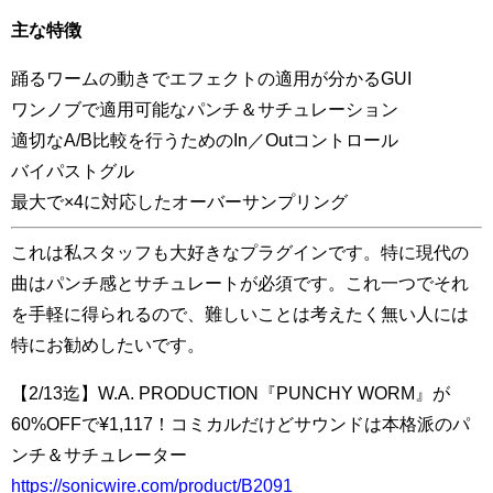
主な特徴
踊るワームの動きでエフェクトの適用が分かるGUI
ワンノブで適用可能なパンチ＆サチュレーション
適切なA/B比較を行うためのIn／Outコントロール
バイパストグル
最大で×4に対応したオーバーサンプリング
これは私スタッフも大好きなプラグインです。特に現代の
曲はパンチ感とサチュレートが必須です。これ一つでそれ
を手軽に得られるので、難しいことは考えたく無い人には
特にお勧めしたいです。
【2/13迄】W.A. PRODUCTION『PUNCHY WORM』が
60%OFFで¥1,117！コミカルだけどサウンドは本格派のパ
ンチ＆サチュレーター
https://sonicwire.com/product/B2091