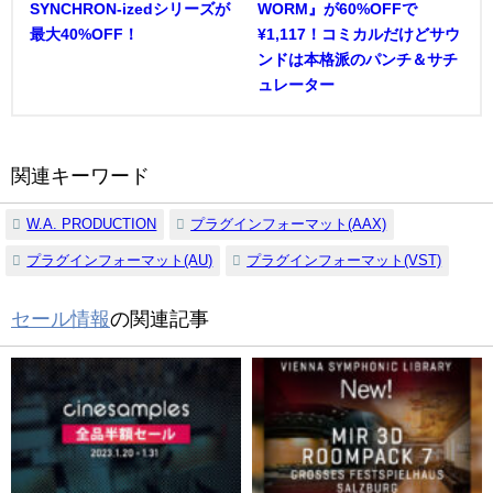
SYNCHRON-izedシリーズが
WORM』が60%OFFで
最大40%OFF！
¥1,117！コミカルだけどサウ
ンドは本格派のパンチ＆サチ
ュレーター
関連キーワード
W.A. PRODUCTION
プラグインフォーマット(AAX)
プラグインフォーマット(AU)
プラグインフォーマット(VST)
セール情報
の関連記事