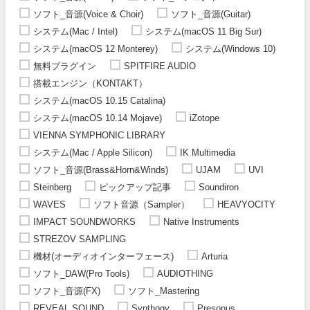
ソフト_音源(Voice & Choir)
ソフト_音源(Guitar)
システム(Mac / Intel)
システム(macOS 11 Big Sur)
システム(macOS 12 Monterey)
システム(Windows 10)
無料プラグイン
SPITFIRE AUDIO
搭載エンジン（KONTAKT）
システム(macOS 10.15 Catalina)
システム(macOS 10.14 Mojave)
iZotope
VIENNA SYMPHONIC LIBRARY
システム(Mac / Apple Silicon)
IK Multimedia
ソフト_音源(Brass&Horn&Winds)
UJAM
UVI
Steinberg
ピックアップ記事
Soundiron
WAVES
ソフト音源（Sampler）
HEAVYOCITY
IMPACT SOUNDWORKS
Native Instruments
STREZOV SAMPLING
機材(オーディオインターフェース)
Arturia
ソフト_DAW(Pro Tools)
AUDIOTHING
ソフト_音源(FX)
ソフト_Mastering
REVEAL SOUND
Synthogy
Presonus