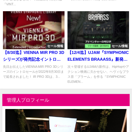
『VINT...
セール情報
セール情報
【8/30迄】VIENNA MIR PRO 3D
【12/4迄】UJAM『SYMPHONIC
シリーズが発売記念イントロー
ELEMENTS BRAAASS』新発
セールを延長！3D IRリバーブ＆
売。HipHopに劇伴に、ヘヴィー
先日お伝えしたVIENNA MIR PRO 3Dシリ
次々登場するUJAMの新作は、HipHopやア
ーズのイントロセールが2022年8月30日ま
クション映画に欠かせない、ヘヴィなブラ
ミキシングツール
に鳴り響くブラームブラス音源
で延長されました！ IR PRO 3Dは、3...
ス音「ブラーム」を作る『SYMPHONIC
が30%OFF！
ELEMEN...
管理人プロフィール