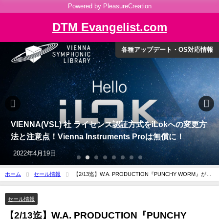
Powered by PleasureCreation
DTM Evangelist.com
セール情報
【10/31迄延長！】IK Multimedia 人気製品のセールが続
行。各種MAXシリーズが最大75%OFF！
2022年10月14日
ホーム
セール情報
【2/13迄】W.A. PRODUCTION『PUNCHY WORM』が
60%OFFで¥1,117！コミカルだけどサウンドは本格派のパンチ＆サチュレーター
セール情報
【2/13迄】W.A. PRODUCTION『PUNCHY