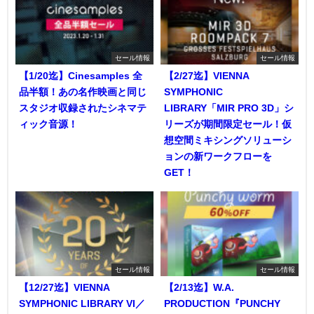
セール情報
セール情報
【1/20迄】Cinesamples 全
【2/27迄】VIENNA
品半額！あの名作映画と同じ
SYMPHONIC
スタジオ収録されたシネマテ
LIBRARY「MIR PRO 3D」シ
ィック音源！
リーズが期間限定セール！仮
想空間ミキシングソリューシ
ョンの新ワークフローを
GET！
セール情報
セール情報
【12/27迄】VIENNA
【2/13迄】W.A.
SYMPHONIC LIBRARY VI／
PRODUCTION『PUNCHY