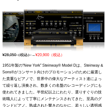
¥28,050（税込）
→
¥20,900（税込）
1951年製の“New York” Steinway® Model Dは、Steinway &
Sons®がコンサート向けのプロモーションのために厳選し
た貴重なピアノで、世界中の偉大なアーティスト達によっ
て繰り返し演奏され、数多くの名盤のレコーディングにも
使われてきました。半世紀以上にわたり、選りすぐりの技
術職人によって丁寧にメンテナンスされてきた、至高のグ
ランドピアノ。熟成された響きのなかに、若々しい透明感