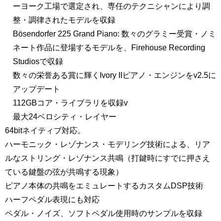
ーヨーク工場で選定され、専任のテクニシャンにより調
整・調律されたモデルを収録
Bösendorfer 225 Grand Piano: 数々のグラミー受賞・ノミ
ネート作品に登場するモデルを、Firehouse Recording
Studiosで収録
数々の栄誉ある賞に輝くIvory IIピアノ・エンジンをv2.5に
アップデート
112GBコア・ライブラリを収録v
最大24ベロシティ・レイヤー
64bitネイティブ対応。
ハーモニック・レゾナンス・モデリング技術による、リア
ルなストリング・レゾナンス共鳴（打鍵時にすでに押さえ
ている鍵盤の弦が共鳴する現象）
ピアノ本体の共鳴をエミュレートするカスタムDSP技術
ハーフペダル表現にも対応
ペダル・ノイズ、ソフトペダル使用時のサンプルを収録