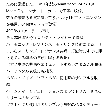
ために厳選した、1951年製の“New York” Steinway®
Model Dをコンサート・ホールで丁寧に収録。
数々の栄誉ある賞に輝いてきたIvory IIピアノ・エンジン
を採用、64bitネイティブ対応。
49GBのコア・ライブラリ
最大20段階のヴェロシティ・レイヤーで収録。
ハーモニック・レゾナンス・モデリング技術による、リ
アルなストリング・レゾナンス共鳴（打鍵時にすでに押
さえている鍵盤の弦が共鳴する現象）。
ピアノ本体の共鳴をエミュレートするカスタムDSP技術
ハーフペダル表現にも対応。
ペダル・ノイズ、ソフトペダル使用時のサンプルを収
録。
ベロシティーとデュレーションによってトリガーされる
リリースのサンプル
ソフトペダル使用時のサンプルも複数のベロシティー・