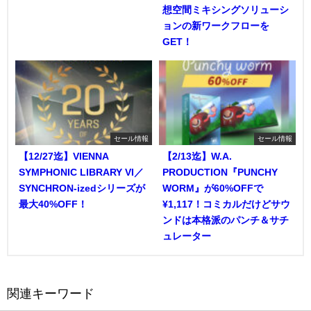
想空間ミキシングソリューシ
ョンの新ワークフローを
GET！
セール情報
セール情報
【12/27迄】VIENNA
【2/13迄】W.A.
SYMPHONIC LIBRARY VI／
PRODUCTION『PUNCHY
SYNCHRON-izedシリーズが
WORM』が60%OFFで
最大40%OFF！
¥1,117！コミカルだけどサウ
ンドは本格派のパンチ＆サチ
ュレーター
関連キーワード