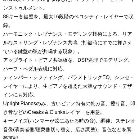
ンストゥルメント。
88キー各鍵盤を、最大16段階のベロシティ・レイヤーで収
録。
ハーモニック・レゾナンス・モデリング技術による、リア
ルなストリング・レゾナンス共鳴（打鍵時にすでに押さえ
ている鍵盤の弦が共鳴する現象）。
アップライト・ピアノ共鳴板を、DSP処理でモデリング。
ハーフ・ペダル表現に対応。
ティンバー・シフティング、パラメトリックEQ、シンセ・
レイヤーにより、生ピアノを超えた大胆なサウンド・デザ
インにも対応。
Upright Pianosのみ、古いピアノ特有の軋み音、擦り音、叩
き音などのCreaks & Clunksレイヤーを用意。
キーノイズ(ハンマーが弦にあたる時の音)、調律、ステレオ
音像(演奏者側/聴衆側切り替え、広さ調整)、音色などを調
整可能。