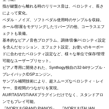
指が鍵盤から離れる時のリリース音は、ベロシティ、長さ
によって変化。
ペダル・ノイズ、ソフトペダル使用時のサンプルを収録。
ホール/部屋をモデリングしたリバーブの他、コーラスエフ
ェクトも装備。
基本的なピアノ音色プログラム、調律/音像/ベロシティ設定
を含んだセッション、エフェクト設定、お使いのキーボー
ドに合わせたベロシティ設定など、様々な単位で保存/管理
可能なユーザープリセット。
ピアノ専用に開発された、Synthogy独自の32-bitサンプル・
プレイバック/DSPエンジン。
サンプル補間技術により、超スムーズなベロシティ・レイ
ヤー、音程間のつながりを実現。
AU/RTAS/VST/AAXプラグインだけでなく、スタンドアロ
ンでもプレイ可能。
『IVORY II GRAND PIANOS』、『IVORY II ITALIAN