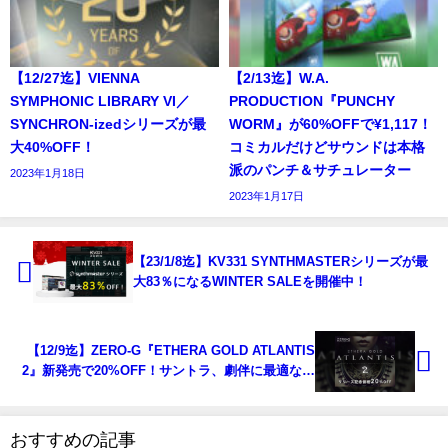
【12/27迄】VIENNA
【2/13迄】W.A.
SYMPHONIC LIBRARY VI／
PRODUCTION『PUNCHY
SYNCHRON-izedシリーズが最
WORM』が60%OFFで¥1,117！
大40%OFF！
コミカルだけどサウンドは本格
派のパンチ＆サチュレーター
2023年1月18日
2023年1月17日
【23/1/8迄】KV331 SYNTHMASTERシリーズが最
大83％になるWINTER SALEを開催中！
【12/9迄】ZERO-G『ETHERA GOLD ATLANTIS
2』新発売で20%OFF！サントラ、劇伴に最適なボ
ーカル音源
おすすめの記事