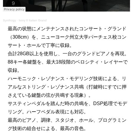
Synthogy
·
Ivory II Italian Grand
最高の状態にメンテナンスされたコンサート・グランド
（308cm）を、ニューヨーク州立大学パーチェス校コン
サート・ホールで丁寧に収録。
合計28GB以上を使用し、一台のグランドピアノを再現。
88キー各鍵盤を、最大18段階のベロシティ・レイヤーで
収録。
ハーモニック・レゾナンス・モデリング技術による、リ
アルなストリング・レゾナンス共鳴（打鍵時にすでに押
さえている鍵盤の弦が共鳴する現象）。
サスティンペダルを踏んだ時の共鳴を、DSP処理でモデ
リング。ハーフペダル表現にも対応。
最高のピアノ、調律、スタジオ、ホール、プログラミン
グ技術の組合せによる、最高の音色。