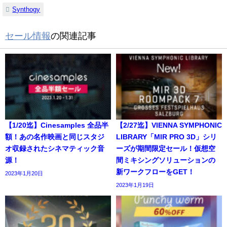
Synthogy
セール情報
の関連記事
【1/20迄】Cinesamples 全品半
【2/27迄】VIENNA SYMPHONIC
額！あの名作映画と同じスタジ
LIBRARY「MIR PRO 3D」シリ
オ収録されたシネマティック音
ーズが期間限定セール！仮想空
源！
間ミキシングソリューションの
新ワークフローをGET！
2023年1月20日
2023年1月19日