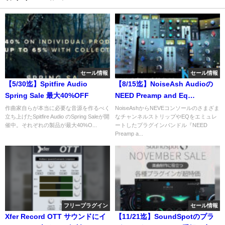
セール情報
セール情報
【5/30迄】Spitfire Audio
【8/15迄】NoiseAsh Audioの
Spring Sale 最大40%OFF
NEED Preamp and Eq
Collectionがイントロプライス
作曲家自らが本当に必要な音源を作るべく
NoiseAshからNEVEコンソールのさまざま
立ち上げたSpitfire Audio のSpring Saleが開
なチャンネルストリップやEQをエミュレ
57%OFF！さまざまなNEVEコン
催中。それぞれの製品が最大40%O...
ートしたプラグインバンドル『NEED
ソールをNEVEコンソールをエミ
Preamp a...
ュレート
フリープラグイン
セール情報
Xfer Record OTT サウンドにイ
【11/21迄】SoundSpotのプラ