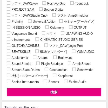
ソフト_DAW(Live)
Positive Grid
Toontrack
PROJECT SAM
Bogren Digital
ソフト_DAW(Studio One)
ソフト_AmpSimulator
Prominy
Universal Audio
セミナー(アーカイブ)
IN SESSION AUDIO
Celemony
OUTPUT
Vengeance Sound
ソフト
LEAPWING AUDIO
e-instruments
CINEMATIC STUDIO SERIES
GLITCHMACHINES
ソフト_DAW(Logic Pro)
BEATSKILLZ
機材(アウトボード)
YUM AUDIO
Audionamix
Antares
Brainworx
Sound Stacks
Plugin Boutique
AmpleSound
Steven Slate Drums
Cinesamples
Sonarworks
機材(モニタースピーカー)
Keepforest
Sonica Instruments
Sonnox
Excite Audio
検索
Tweets by dtm_eva