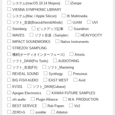
システム(macOS 10.14 Mojave)
iZotope
VIENNA SYMPHONIC LIBRARY
システム(Mac / Apple Silicon)
IK Multimedia
ソフト_音源(Brass&Horn&Winds)
UJAM
UVI
Steinberg
ピックアップ記事
Soundiron
WAVES
ソフト音源（Sampler）
HEAVYOCITY
IMPACT SOUNDWORKS
Native Instruments
STREZOV SAMPLING
機材(オーディオインターフェース)
Arturia
ソフト_DAW(Pro Tools)
AUDIOTHING
ソフト_音源(FX)
ソフト_Mastering
REVEAL SOUND
Synthogy
Presonus
BIG FISH AUDIO
EAST WEST
Avid
KV331
ソフト_DAW(Cubase)
Apogee Electronics
KAWAII FUTURE SAMPLES
xln audio
Plugin Alliance
W.A. PRODUCTION
BEST SERVICE
Rob Papen
Vir2
ZERO-G
sonible
Ableton