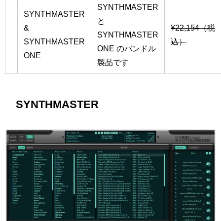
SYNTHMASTER
SYNTHMASTER
と
&
¥22,154（税
SYNTHMASTER
SYNTHMASTER
込）
ONE のバンドル
ONE
製品です
SYNTHMASTER