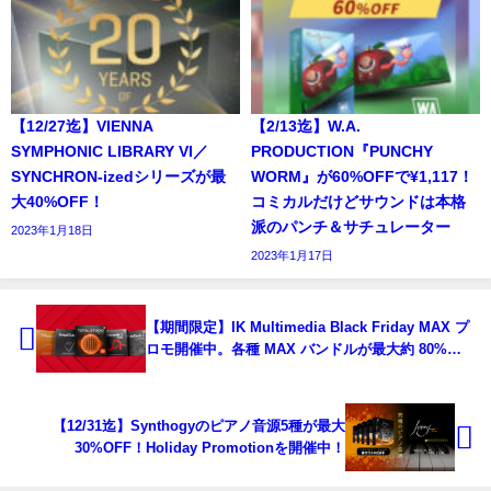
【12/27迄】VIENNA
【2/13迄】W.A.
SYMPHONIC LIBRARY VI／
PRODUCTION『PUNCHY
SYNCHRON-izedシリーズが最
WORM』が60%OFFで¥1,117！
大40%OFF！
コミカルだけどサウンドは本格
派のパンチ＆サチュレーター
2023年1月18日
2023年1月17日
【期間限定】IK Multimedia Black Friday MAX プ
ロモ開催中。各種 MAX バンドルが最大約 80%
OFF！
【12/31迄】Synthogyのピアノ音源5種が最大
30%OFF！Holiday Promotionを開催中！