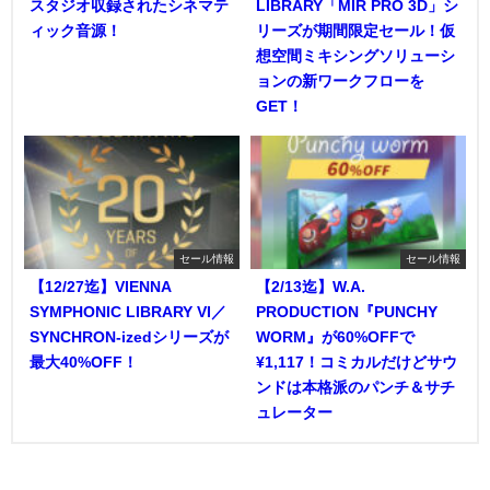
スタジオ収録されたシネマテ
LIBRARY「MIR PRO 3D」シ
ィック音源！
リーズが期間限定セール！仮
想空間ミキシングソリューシ
ョンの新ワークフローを
GET！
セール情報
セール情報
【12/27迄】VIENNA
【2/13迄】W.A.
SYMPHONIC LIBRARY VI／
PRODUCTION『PUNCHY
SYNCHRON-izedシリーズが
WORM』が60%OFFで
最大40%OFF！
¥1,117！コミカルだけどサウ
ンドは本格派のパンチ＆サチ
ュレーター