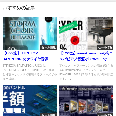
おすすめの記事
セール情報
セール情報
【8/22迄】STREZOV
【12/1迄】e-instrumentsの高コ
SAMPLING のクワイヤ音源
スパピアノ音源が50%OFFでさ
STORM CHOIR ULTIMATEが
らにプライスダウン！
STREZOV SAMPLINGの人気製品
高いコストパフォーマンスの音源で知られ
『STORM CHOIR ULTIMATE』は、威厳
るe-instrumentsのピアノシリーズが
40%OFF！フレーズビルダー搭
と神秘をサウンドで表現するフレーズビル
50%OFF！2022年12月1日までの期間限定
載の威厳・神秘サウンド
ダー搭載...
です。 ...
セール情報
セール情報