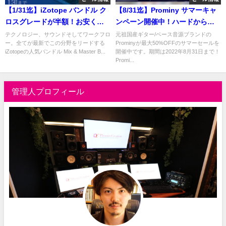
【1/31迄】iZotope バンドル ク
【8/31迄】Prominy サマーキャ
ロスグレードが半額！お安く一
ンペーン開催中！ハードからメ
気に最新ワークフローが手に入
ロウまで。ギター/ベース/エレピ
テクノロジー、サウンドそしてワークフロ
元祖国産ギター/ベース音源ブランドの
ー。全てが最新でこの分野をリードする
Prominyが最大50%OFFのサマーセールを
る！
音源が最大50%OFF！
iZotopeの人気バンドル Mix & Master B...
開催中です。期間は2022年8月31日まで！
Promi...
管理人プロフィール