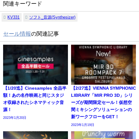
関連キーワード
KV331
ソフト_音源(Synthesizer)
セール情報
の関連記事
【1/20迄】Cinesamples 全品半
【2/27迄】VIENNA SYMPHONIC
額！あの名作映画と同じスタジ
LIBRARY「MIR PRO 3D」シリ
オ収録されたシネマティック音
ーズが期間限定セール！仮想空
源！
間ミキシングソリューションの
新ワークフローをGET！
2023年1月20日
2023年1月19日