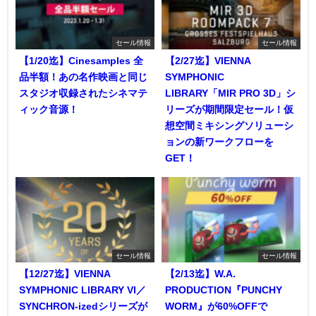
セール情報
セール情報
【1/20迄】Cinesamples 全
【2/27迄】VIENNA
品半額！あの名作映画と同じ
SYMPHONIC
スタジオ収録されたシネマテ
LIBRARY「MIR PRO 3D」シ
ィック音源！
リーズが期間限定セール！仮
想空間ミキシングソリューシ
ョンの新ワークフローを
GET！
セール情報
セール情報
【12/27迄】VIENNA
【2/13迄】W.A.
SYMPHONIC LIBRARY VI／
PRODUCTION『PUNCHY
SYNCHRON-izedシリーズが
WORM』が60%OFFで