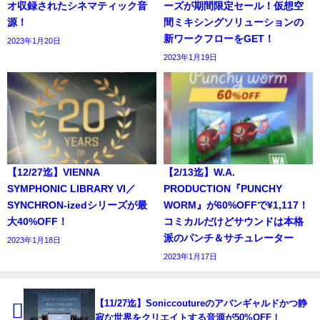
オ収録されたシネマティック音
ーズが期間限定セール！仮想空
源！
間ミキシングソリューションの
新ワークフローをGET！
2023年1月20日
2023年1月19日
【12/27迄】VIENNA
【2/13迄】W.A.
SYMPHONIC LIBRARY VI／
PRODUCTION『PUNCHY
SYNCHRON-izedシリーズが最
WORM』が60%OFFで¥1,117！
大40%OFF！
コミカルだけどサウンドは本格
派のパンチ＆サチュレーター
2023年1月18日
2023年1月17日
【11/27迄】Soniccoutureのアバンギャルドかつ静
寂な世界をクリエイトする音源が50%OFF！