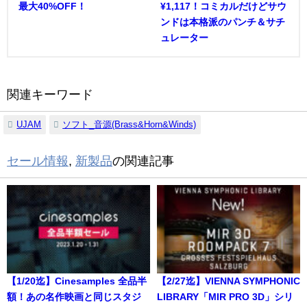
最大40%OFF！
¥1,117！コミカルだけどサウ
ンドは本格派のパンチ＆サチ
ュレーター
関連キーワード
UJAM
ソフト_音源(Brass&Horn&Winds)
セール情報
,
新製品
の関連記事
【1/20迄】Cinesamples 全品半
【2/27迄】VIENNA SYMPHONIC
額！あの名作映画と同じスタジ
LIBRARY「MIR PRO 3D」シリ