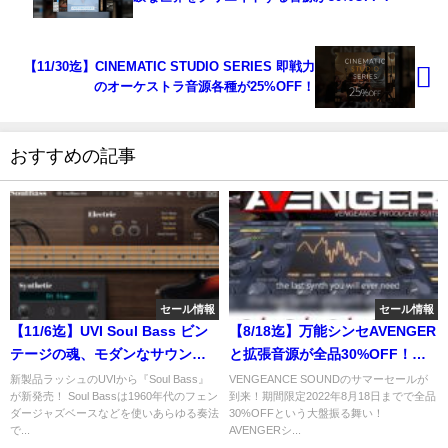
【11/30迄】CINEMATIC STUDIO SERIES 即戦力
のオーケストラ音源各種が25%OFF！
おすすめの記事
セール情報
セール情報
【11/6迄】UVI Soul Bass ビン
【8/18迄】万能シンセAVENGER
テージの魂、モダンなサウンド
と拡張音源が全品30%OFF！
のベース音源が新発売！イント
VENGEANCE SOUNDサマーセ
新製品ラッシュのUVIから『Soul Bass』
VENGEANCE SOUNDのサマーセールが
が新発売！ Soul Bassは1960年代のフェン
到来！期間限定2022年8月18日までで全品
ロセール40%OFF！
ール！
ダージャズベースなどを使いあらゆる奏法
30%OFFという大盤振る舞い！
で...
AVENGERシ...