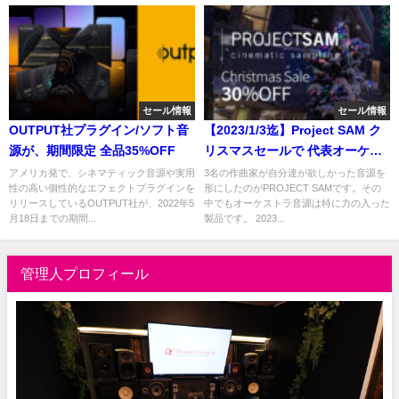
セール情報
セール情報
OUTPUT社プラグイン/ソフト音
【2023/1/3迄】Project SAM ク
源が、期間限定 全品35%OFF
リスマスセールで 代表オーケス
トラ音源 4製品が30%OFF！
アメリカ発で、シネマティック音源や実用
3名の作曲家が自分達が欲しかった音源を
性の高い個性的なエフェクトプラグインを
形にしたのがPROJECT SAMです。その
リリースしているOUTPUT社が、2022年5
中でもオーケストラ音源は特に力の入った
月18日までの期間...
製品です。 2023...
管理人プロフィール