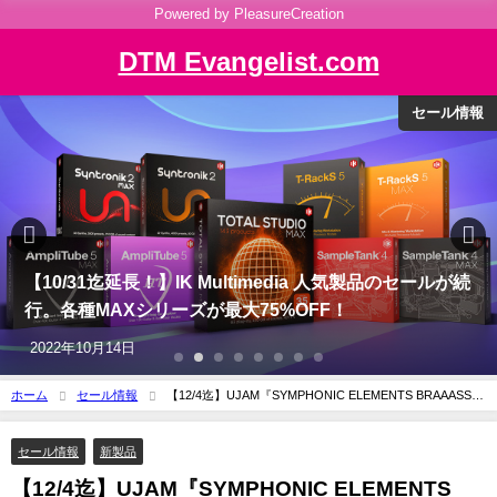
Powered by PleasureCreation
DTM Evangelist.com
新製品
Strymon『Big Sky Plugin』新発売！12アルゴリズムの
最高峰ペダルリバーブがついにプラグインに！
2022年10月22日
ホーム
セール情報
【12/4迄】UJAM『SYMPHONIC ELEMENTS BRAAASS』
新発売。HipHopに劇伴に、ヘヴィーに鳴り響くブラームブラス音源が30%OFF！
セール情報
新製品
【12/4迄】UJAM『SYMPHONIC ELEMENTS