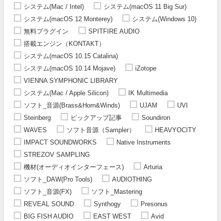
システム(Mac / Intel)
システム(macOS 11 Big Sur)
システム(macOS 12 Monterey)
システム(Windows 10)
無料プラグイン
SPITFIRE AUDIO
搭載エンジン（KONTAKT）
システム(macOS 10.15 Catalina)
システム(macOS 10.14 Mojave)
iZotope
VIENNA SYMPHONIC LIBRARY
システム(Mac / Apple Silicon)
IK Multimedia
ソフト_音源(Brass&Horn&Winds)
UJAM
UVI
Steinberg
ピックアップ記事
Soundiron
WAVES
ソフト音源（Sampler）
HEAVYOCITY
IMPACT SOUNDWORKS
Native Instruments
STREZOV SAMPLING
機材(オーディオインターフェース)
Arturia
ソフト_DAW(Pro Tools)
AUDIOTHING
ソフト_音源(FX)
ソフト_Mastering
REVEAL SOUND
Synthogy
Presonus
BIG FISH AUDIO
EAST WEST
Avid