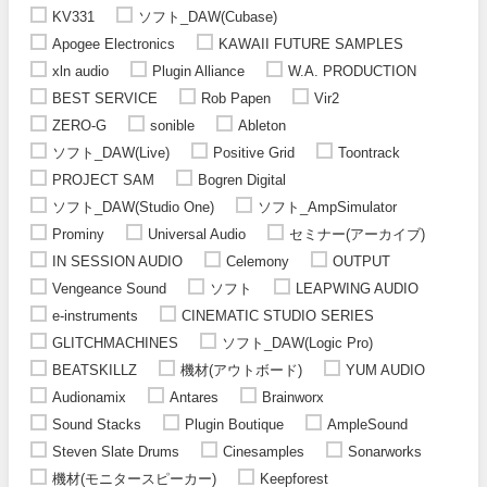
KV331
ソフト_DAW(Cubase)
Apogee Electronics
KAWAII FUTURE SAMPLES
xln audio
Plugin Alliance
W.A. PRODUCTION
BEST SERVICE
Rob Papen
Vir2
ZERO-G
sonible
Ableton
ソフト_DAW(Live)
Positive Grid
Toontrack
PROJECT SAM
Bogren Digital
ソフト_DAW(Studio One)
ソフト_AmpSimulator
Prominy
Universal Audio
セミナー(アーカイブ)
IN SESSION AUDIO
Celemony
OUTPUT
Vengeance Sound
ソフト
LEAPWING AUDIO
e-instruments
CINEMATIC STUDIO SERIES
GLITCHMACHINES
ソフト_DAW(Logic Pro)
BEATSKILLZ
機材(アウトボード)
YUM AUDIO
Audionamix
Antares
Brainworx
Sound Stacks
Plugin Boutique
AmpleSound
Steven Slate Drums
Cinesamples
Sonarworks
機材(モニタースピーカー)
Keepforest