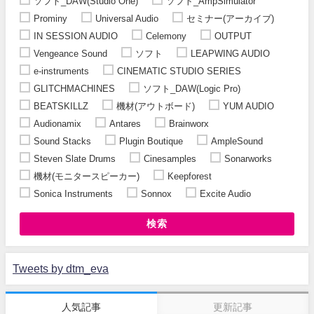
ソフト_DAW(Studio One)
ソフト_AmpSimulator
Prominy
Universal Audio
セミナー(アーカイブ)
IN SESSION AUDIO
Celemony
OUTPUT
Vengeance Sound
ソフト
LEAPWING AUDIO
e-instruments
CINEMATIC STUDIO SERIES
GLITCHMACHINES
ソフト_DAW(Logic Pro)
BEATSKILLZ
機材(アウトボード)
YUM AUDIO
Audionamix
Antares
Brainworx
Sound Stacks
Plugin Boutique
AmpleSound
Steven Slate Drums
Cinesamples
Sonarworks
機材(モニタースピーカー)
Keepforest
Sonica Instruments
Sonnox
Excite Audio
検索
Tweets by dtm_eva
人気記事
更新記事