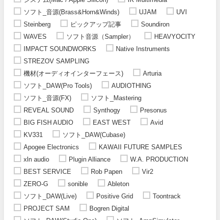
ソフト_音源(Brass&Horn&Winds)
UJAM
UVI
Steinberg
ピックアップ記事
Soundiron
WAVES
ソフト音源（Sampler）
HEAVYOCITY
IMPACT SOUNDWORKS
Native Instruments
STREZOV SAMPLING
機材(オーディオインターフェース)
Arturia
ソフト_DAW(Pro Tools)
AUDIOTHING
ソフト_音源(FX)
ソフト_Mastering
REVEAL SOUND
Synthogy
Presonus
BIG FISH AUDIO
EAST WEST
Avid
KV331
ソフト_DAW(Cubase)
Apogee Electronics
KAWAII FUTURE SAMPLES
xln audio
Plugin Alliance
W.A. PRODUCTION
BEST SERVICE
Rob Papen
Vir2
ZERO-G
sonible
Ableton
ソフト_DAW(Live)
Positive Grid
Toontrack
PROJECT SAM
Bogren Digital