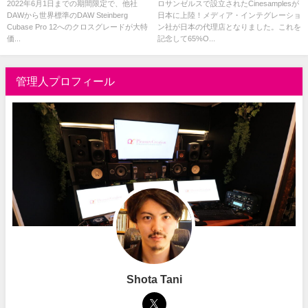
ードが ¥33,000！期間限定セー
Scoring Stage収録のハリウッド
2022年6月1日までの期間限定で、他社
ロサンゼルスで設立されたCinesamplesが
DAWから世界標準のDAW Steinberg
日本に上陸！メディア・インテグレーショ
ル中
サウンドで収録されたオーケス
Cubase Pro 12へのクロスグレードが大特
ン社が日本の代理店となりました。これを
トラ/シネマティック音源
価...
記念して65%O...
管理人プロフィール
Shota Tani