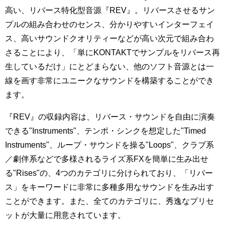
高い、リバース特化型音源『REV』。リバースさせるサン
プルの組み合わせのセンス、分かりやすいインターフェイ
ス、高いサウンドクオリティーなどが高い次元で組み合わ
さることにより、「単にKONTAKTでサンプルをリバース再
生しているだけ」にとどまらない、他のソフト音源とは一
線を画す非常にユニークなサウンドを構築することができ
ます。
『REV』の収録内容は、リバース・サウンドを自由に演奏
できる"Instruments"、テンポ・シンクを想定した"Timed
Instruments"、ループ・サウンドを操る"Loops"、クラブ系
／劇伴系などで多様されるライズ系FXを簡単に生み出せ
る"Rises"の、4つのカテゴリに分けられており、「リバー
ス」をキーワードに非常に多種多用なサウンドを生み出す
ことができます。また、全てのカテゴリに、秀逸なプリセ
ットが大量に用意されています。