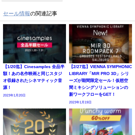
セール情報
の関連記事
【1/20迄】Cinesamples 全品半
【2/27迄】VIENNA SYMPHONIC
額！あの名作映画と同じスタジ
LIBRARY「MIR PRO 3D」シリ
オ収録されたシネマティック音
ーズが期間限定セール！仮想空
源！
間ミキシングソリューションの
新ワークフローをGET！
2023年1月20日
2023年1月19日