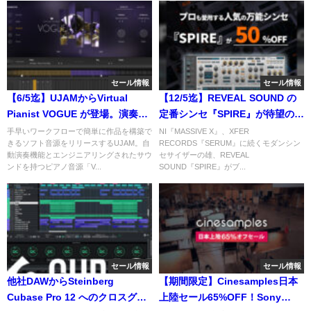
セール情報
セール情報
【6/5迄】UJAMからVirtual
【12/5迄】REVEAL SOUND の
Pianist VOGUE が登場。演奏ス
定番シンセ『SPIRE』が待望のブ
キルがなくてもピアノトラック
ラックフライデーセールで半
手早いワークフローで簡単に作品を構築で
NI『MASSIVE X』、XFER
きるソフト音源をリリースするUJAM。自
RECORDS『SERUM』に続くモダンシン
を完成できるソフト音源がイン
額！
動演奏機能とエンジニアリングされたサウ
セサイザーの雄、REVEAL
トロセール中！
ンドを持つピアノ音源「V...
SOUND『SPIRE』がブ...
セール情報
セール情報
他社DAWからSteinberg
【期間限定】Cinesamples日本
Cubase Pro 12 へのクロスグレ
上陸セール65%OFF！Sony