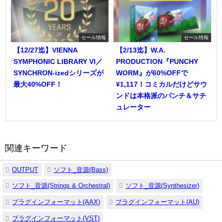
セール情報
セール情報
【12/27迄】VIENNA
【2/13迄】W.A.
SYMPHONIC LIBRARY VI／
PRODUCTION『PUNCHY
SYNCHRON-izedシリーズが
WORM』が60%OFFで
最大40%OFF！
¥1,117！コミカルだけどサウ
ンドは本格派のパンチ＆サチ
ュレーター
関連キーワード
OUTPUT
ソフト_音源(Bass)
ソフト_音源(Strings & Orchestral)
ソフト_音源(Synthesizer)
プラグインフォーマット(AAX)
プラグインフォーマット(AU)
プラグインフォーマット(VST)