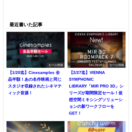
最近書いた記事
セール情報
セール情報
【1/20迄】Cinesamples 全
【2/27迄】VIENNA
品半額！あの名作映画と同じ
SYMPHONIC
スタジオ収録されたシネマテ
LIBRARY「MIR PRO 3D」シ
ィック音源！
リーズが期間限定セール！仮
想空間ミキシングソリューシ
ョンの新ワークフローを
GET！