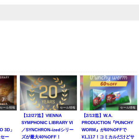
セール情報
セール情報
セール情報
【12/27迄】VIENNA
【2/13迄】W.A.
SYMPHONIC LIBRARY VI
PRODUCTION『PUNCHY
RO 3D」
／SYNCHRON-izedシリー
WORM』が60%OFFで
定セー
ズが最大40%OFF！
¥1,117！コミカルだけどサ