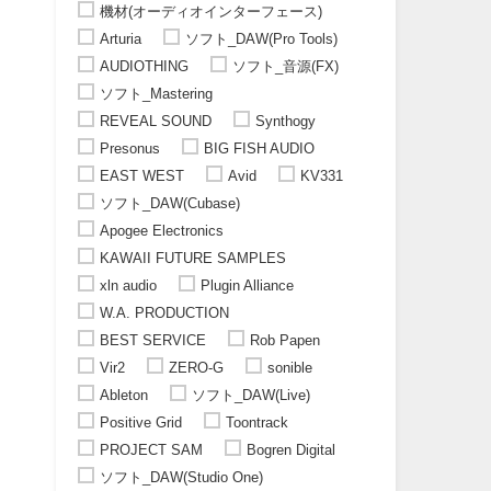
機材(オーディオインターフェース)
Arturia
ソフト_DAW(Pro Tools)
AUDIOTHING
ソフト_音源(FX)
ソフト_Mastering
REVEAL SOUND
Synthogy
Presonus
BIG FISH AUDIO
EAST WEST
Avid
KV331
ソフト_DAW(Cubase)
Apogee Electronics
KAWAII FUTURE SAMPLES
xln audio
Plugin Alliance
W.A. PRODUCTION
BEST SERVICE
Rob Papen
Vir2
ZERO-G
sonible
Ableton
ソフト_DAW(Live)
Positive Grid
Toontrack
PROJECT SAM
Bogren Digital
ソフト_DAW(Studio One)