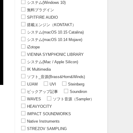
システム(Windows 10)
無料プラグイン
SPITFIRE AUDIO
搭載エンジン（KONTAKT）
システム(macOS 10.15 Catalina)
システム(macOS 10.14 Mojave)
iZotope
VIENNA SYMPHONIC LIBRARY
システム(Mac / Apple Silicon)
IK Multimedia
ソフト_音源(Brass&Horn&Winds)
UJAM
UVI
Steinberg
ピックアップ記事
Soundiron
WAVES
ソフト音源（Sampler）
HEAVYOCITY
IMPACT SOUNDWORKS
Native Instruments
STREZOV SAMPLING