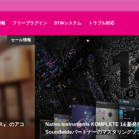
情報
フリープラグイン
DTMシステム
トラブル対応
セール情報
ら
【10/31迄延長！】IK Multimedia
大75%OFF！