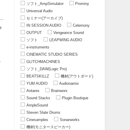
ソフト_AmpSimulator
Prominy
Universal Audio
セミナー(アーカイブ)
IN SESSION AUDIO
Celemony
ら
OUTPUT
Vengeance Sound
ソフト
LEAPWING AUDIO
e-instruments
CINEMATIC STUDIO SERIES
を
GLITCHMACHINES
ソフト_DAW(Logic Pro)
BEATSKILLZ
機材(アウトボード)
！
YUM AUDIO
Audionamix
Antares
Brainworx
Sound Stacks
Plugin Boutique
AmpleSound
Steven Slate Drums
Cinesamples
Sonarworks
機材(モニタースピーカー)