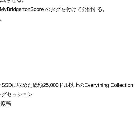
完成させる。
BridgertonScore のタグを付けて公開する。
。
SDに収めた総額25,000ドル以上のEverything Collection
リングセッション
eの原稿