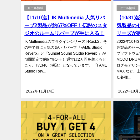
セール情報
セール情報
【11/10迄】IK Multimedia 人気リバ
【10/31迄
ーブ2製品が約67%OFF！伝説のスタ
気製品の
ジオのルームリバーブが手に入る！
リーズが最
IK MultimediaのプラグインシリーズT-RackS。そ
2022年10月3
の中で特に人気の高いリバーブ『FAME Studio
各製品のセー
Reverb』と『Sunset Sound Studio Reverb 』が
プソフトウェアA
期間限定で約67%OFF！ 通常は2万円を超えると
MODO DR
ころ、¥7,340（税込）となっています。 『FAME
ログモデリング
Studio Rev...
MAX など
た各種...
2022年11月14日
2022年10月