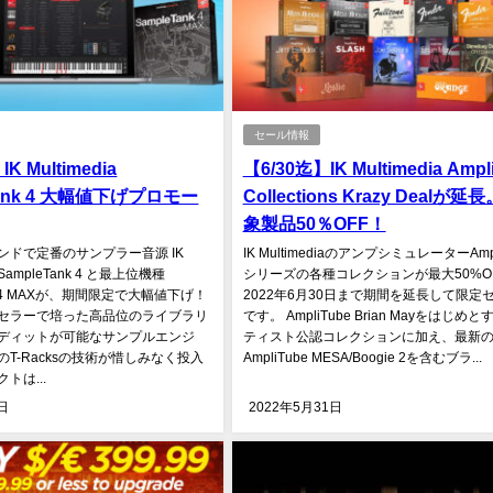
セール情報
K Multimedia
【6/30迄】IK Multimedia Ampl
Tank 4 大幅値下げプロモー
Collections Krazy Dealが延
象製品50％OFF！
ンドで定番のサンプラー音源 IK
IK MultimediaのアンプシミュレーターAmpl
aのSampleTank 4 と最上位機種
シリーズの各種コレクションが最大50%O
nk 4 MAXが、期間限定で大幅値下げ！
2022年6月30日まで期間を延長して限定
セラーで培った高品位のライブラリ
です。 AmpliTube Brian Mayをはじめ
ディットが可能なサンプルエンジ
ティスト公認コレクションに加え、最新
T-Racksの技術が惜しみなく投入
AmpliTube MESA/Boogie 2を含むブラ...
トは...
日
2022年5月31日