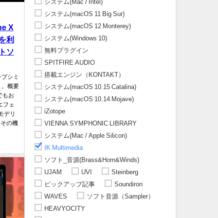
システム(Mac / Intel)
システム(macOS 11 Big Sur)
システム(macOS 12 Monterey)
e X
システム(Windows 10)
を利
無料プラグイン
トソ
SPITFIRE AUDIO
搭載エンジン（KONTAKT）
アンプシミ
』。概要
システム(macOS 10.15 Catalina)
スでもお
システム(macOS 10.14 Mojave)
エフェ
iZotope
モデリ
VIENNA SYMPHONIC LIBRARY
、その機
システム(Mac / Apple Silicon)
IK Multimedia
ソフト_音源(Brass&Horn&Winds)
UJAM
UVI
Steinberg
ピックアップ記事
Soundiron
WAVES
ソフト音源（Sampler）
HEAVYOCITY