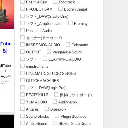
Positive Grid
Toontrack
PROJECT SAM
Bogren Digital
ソフト_DAW(Studio One)
ソフト_AmpSimulator
Prominy
Universal Audio
セミナー(アーカイブ)
iTube
IN SESSION AUDIO
Celemony
長。対
OUTPUT
Vengeance Sound
ソフト
LEAPWING AUDIO
iTube
e-instruments
FF！
CINEMATIC STUDIO SERIES
セール中
GLITCHMACHINES
とするアー
の
ソフト_DAW(Logic Pro)
BEATSKILLZ
機材(アウトボード)
YUM AUDIO
Audionamix
Antares
Brainworx
Sound Stacks
Plugin Boutique
AmpleSound
Steven Slate Drums