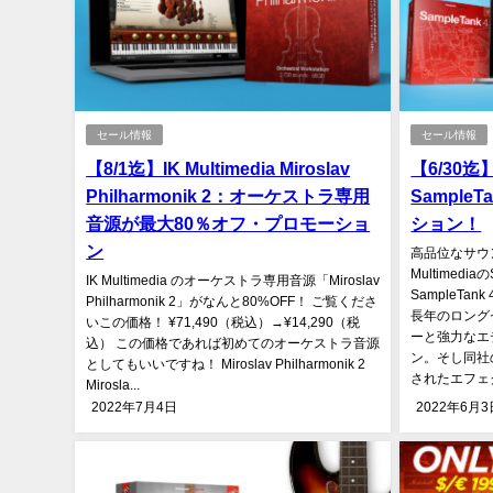
セール情報
セール情報
【8/1迄】IK Multimedia Miroslav
【6/30迄】I
Philharmonik 2：オーケストラ専用
Sample
音源が最大80％オフ・プロモーショ
ション！
ン
高品位なサウ
Multimedi
IK Multimedia のオーケストラ専用音源「Miroslav
SampleTa
Philharmonik 2」がなんと80%OFF！ ご覧くださ
長年のロング
いこの価格！ ¥71,490（税込）→¥14,290（税
ーと強力なエ
込） この価格であれば初めてのオーケストラ音源
ン。そし同社の
としてもいいですね！ Miroslav Philharmonik 2
されたエフェク
Mirosla...
2022年7月4日
2022年6月3