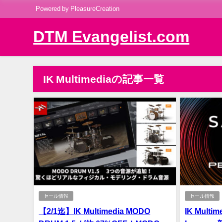
Powered by PleasureCreation
DTM Evangelist.com
IK Multimediaの記事一覧
セール情報
セール情報
【2/1迄】IK Multimedia MODO
IK Multi