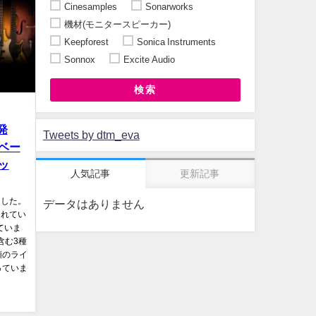
Cinesamples
Sonarworks
機材(モニタースピーカー)
Keepforest
Sonica Instruments
Sonnox
Excite Audio
検索
 発
Tweets by dtm_eva
ベー
ッ
人気記事
更新記事
しました。
データはありません
されてい
ていま
含む3種
類のライ
っていま