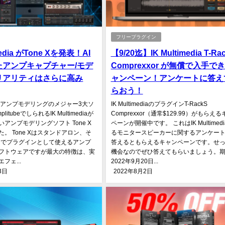
フリープラグイン
imedia がTone Xを発表！AI
【9/20迄】IK Multimedia T-Ra
たアンプキャプチャー/モデ
Comprexxor が無償で入手で
リアリティはさらに高み
ャンペーン！アンケートに答え
らおう！
スアンプモデリングのメジャー3大ソ
IK MultimediaのプラグインT-RackS
itubeでしられるIK Multimediaが
Comprexxor（通常$129.99）がもらえ
アンプモデリングソフト Tone X
ペーンが開催中です。 これはIK Multimed
。 Tone Xはスタンドアロン、そ
るモニタースピーカーに関するアンケー
中でプラグインとして使えるアンプ
答えるともらえるキャンペーンです。せ
フトウェアですが最大の特徴は、実
機会なのでぜひ答えてもらいましょう。
フェ...
2022年9月20日...
3日
2022年8月2日