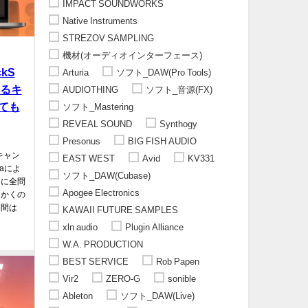
IMPACT SOUNDWORKS
Native Instruments
STREZOV SAMPLING
機材(オーディオインターフェース)
ckS
Arturia
ソフト_DAW(Pro Tools)
きるキ
AUDIOTHING
ソフト_音源(FX)
ても
ソフト_Mastering
REVEAL SOUND
Synthogy
Presonus
BIG FISH AUDIO
るキャン
EAST WEST
Avid
KV331
iaによ
ソフト_DAW(Cubase)
トに全問
Apogee Electronics
っかくの
期間は
KAWAII FUTURE SAMPLES
xln audio
Plugin Alliance
W.A. PRODUCTION
BEST SERVICE
Rob Papen
Vir2
ZERO-G
sonible
Ableton
ソフト_DAW(Live)