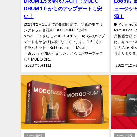
DRUM 1.5 が約 67%OFF！MODO
Loops
DRUM 1.0 からのアップデートも安
ュージシ
い！
源！
2023年2月1日までの期間限定で、話題のモデリ
IK Multim
ングドラム音源MODO DRUM 1.5が約
Percussion
67%OFF！さらにMODO DRUM 1.0からのアップ
用拡張音源です。こ
デートもかなりお得になっています。 1.5になり
は、キューバ
ドラムキット「Brit Custom」「Metal」
ンの Alex 
「Silver」が加わりました。さらにパワーアップ
サルサをやるな
したMODO DR...
2023年1月11日
2022年12月
セール情報
セール情報