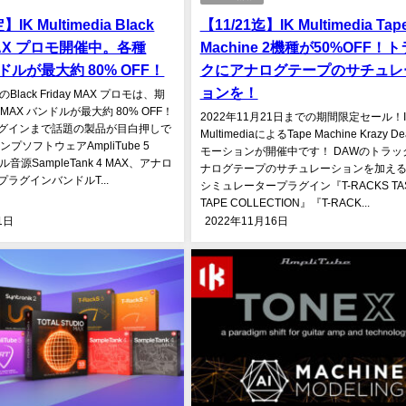
K Multimedia Black
【11/21迄】IK Multimedia Tap
 MAX プロモ開催中。各種
Machine 2機種が50%OFF！
ドルが最大約 80% OFF！
クにアナログテープのサチュレ
ョンを！
diaのBlack Friday MAX プロモは、期
MAX バンドルが最大約 80% OFF！
2022年11月21日までの期間限定セール！I
グインまで話題の製品が目白押しで
MultimediaによるTape Machine Krazy D
プソフトウェアAmpliTube 5
モーションが開催中です！ DAWのトラッ
音源SampleTank 4 MAX、アナロ
ナログテープのサチュレーションを加え
ラグインバンドルT...
シミュレータープラグイン『T-RACKS TA
TAPE COLLECTION』『T-RACK...
1日
2022年11月16日