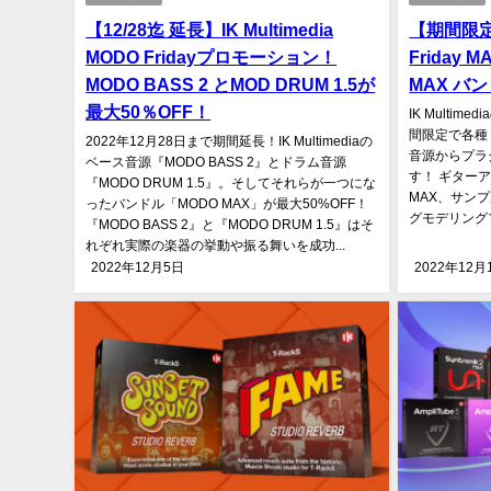
【12/28迄 延長】IK Multimedia
【期間限定】I
MODO Fridayプロモーション！
Friday
MODO BASS 2 とMOD DRUM 1.5が
MAX バン
最大50％OFF！
IK Multime
間限定で各種 
2022年12月28日まで期間延長！IK Multimediaの
音源からプラ
ベース音源『MODO BASS 2』とドラム音源
す！ ギターアン
『MODO DRUM 1.5』。そしてそれらが一つにな
MAX、サンプル
ったバンドル「MODO MAX」が最大50%OFF！
グモデリングプ
『MODO BASS 2』と『MODO DRUM 1.5』はそ
れぞれ実際の楽器の挙動や振る舞いを成功...
2022年12月5日
2022年12月