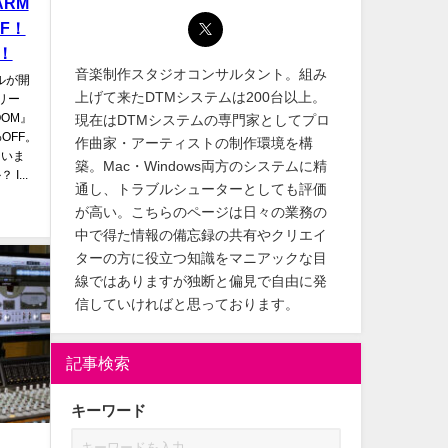
ARM
FF！
！
音楽制作スタジオコンサルタント。組み
ールが開
上げて来たDTMシステムは200台以上。
シリー
OOM』
現在はDTMシステムの専門家としてプロ
OFF。
作曲家・アーティストの制作環境を構
ていま
築。Mac・Windows両方のシステムに精
...
通し、トラブルシューターとしても評価
が高い。こちらのページは日々の業務の
中で得た情報の備忘録の共有やクリエイ
ターの方に役立つ知識をマニアックな目
線ではありますが独断と偏見で自由に発
信していければと思っております。
記事検索
キーワード