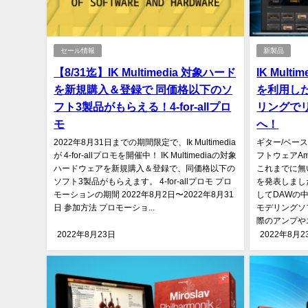
セール情報
新製品
【8/31迄】IK Multimedia 対象ハード
IK Mult
を新規購入＆登録で 同価格以下のソ
を利用し
フト3製品がもらえる！4-for-allプロ
リングで
モ
へ！
2022年8月31日までの期間限定で、Ik Multimedia
ギター/ベー
が 4-for-allプロモを開催中！ IK Multimediaの対象
フトウェアAmpl
ハードウェアを新規購入＆登録で、同価格以下の
これまでに無い
ソフト3製品がもらえます。 4-for-allプロモ プロ
を発表しました
モーションの期間 2022年8月2日〜2022年8月31
してDAWの
日 参加方法 プロモーショ...
モデリングソ
際のアンプやエ
2022年8月23日
2022年8月2