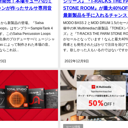
』新発売！本場キューバのミ
シリーズ』『T-RACKS THE F
ャンが作ったサルサ専用音
STONE ROOM』が最大40%O
最新製品を手に入れるチャンス
edia から新製品の登場。『Salsa
MODO BASS 2 とMOD DRUM 1.5のセ
 Loops』はサンプラーSampleTank 4
催中のIK Multimediaの新製品『TONEX
のSalsa Percussion Loops
ズ』と『T-RACKS THE FARM STONE R
出身のプロデューサー/ミュージシャ
がセールとなっています！なんと最大40%
Rivas によって制作された本場の音。
両者とも発売されたばかりで注目を浴び
らこれ以...
す。欲しかった人もいるのではないですか？ I
23日
2022年12月9日
セール情報