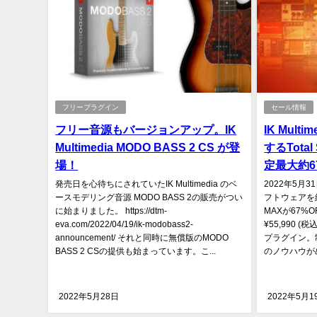
フリープラグイン
セール情報
フリー音源もバージョンアップ。IK
IK Mul
Multimedia MODO BASS 2 CS が登
するTotal
場！
定最大約6
発売日を心待ちにされていたIK Multimedia のベ
2022年5月3
ースモデリング音源 MODO BASS 2の販売がつい
フトウェアを網羅
に始まりました。 https://dtm-
MAXが67%O
eva.com/2022/04/19/ik-modobass2-
¥55,990
announcement/ それと同時に無償版のMODO
プラグイン。制作
BASS 2 CSの提供も始まっています。こ...
のノウハウがめ
2022年5月28日
2022年5月1