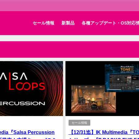
セール情報
新製品
各種アップデート・OS対応
セール情報
media『Salsa Percussion
【12/31迄】IK Multimedia『T