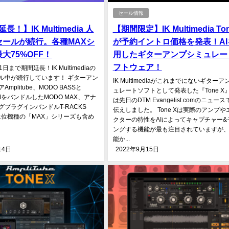
セール情報
延長！】IK Multimedia 人
【期間限定】IK Multimedia Ton
セールが続行。各種MAXシ
が予約イントロ価格を発表！AI
大75%OFF！
用したギターアンプシミュレー
フトウェア！
1日まで期間延長！IK Multimediaの
ル中が続行しています！ ギターアン
IK Multimediaがこれまでにないギター
mplitube、MODO BASSと
ュレートソフトとして発表した『Tone X
UMをバンドルしたMODO MAX、アナ
は先日のDTM Evangelist.comのニュー
プラグインバンドルT-RACKS
伝えしました。 Tone Xは実際のアンプや
、上位機種の「MAX」シリーズも含め
クターの特性をAIによってキャプチャー&
ングする機能が最も注目されていますが
能か...
14日
2022年9月15日