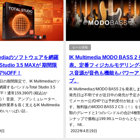
セール情報
timediaのソフトウェアを網羅
IK Multimedia MODO BASS 2
 Studio 3.5 MAXが 期間限
表。定番フィジカルモデリング
7%OFF！
ス音源が音色も機能もパワーア
プ。
1日の期間限定で、IK Multimediaのソ
するバンドルTotal Studio 3.5
IK MultimediaがMODO BASS 2を発表
FF！通常159,390円 (税込)が
発売日は不明ですが近日中の発売が予定
 (税込)！ 音源、アンプシミュレーター、
てメーカー公式HPでは予約受付が始まっ
業界を長く支えるIK Multimedia
す。無料版のMODO BASS 2 CS（！）を
いいっぱい詰...
類のグレードと1つのバンドルの合計4種
ンナップで価格は199.99ユーロからとな
す。 htt...
9日
2022年4月19日