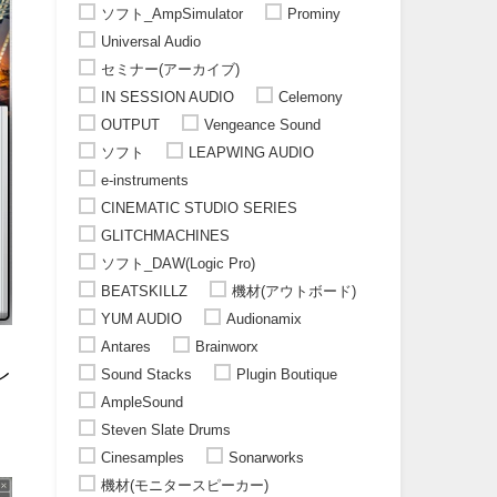
ソフト_AmpSimulator
Prominy
Universal Audio
セミナー(アーカイブ)
IN SESSION AUDIO
Celemony
OUTPUT
Vengeance Sound
ソフト
LEAPWING AUDIO
e-instruments
CINEMATIC STUDIO SERIES
GLITCHMACHINES
ソフト_DAW(Logic Pro)
BEATSKILLZ
機材(アウトボード)
YUM AUDIO
Audionamix
Antares
Brainworx
レ
Sound Stacks
Plugin Boutique
AmpleSound
Steven Slate Drums
Cinesamples
Sonarworks
機材(モニタースピーカー)