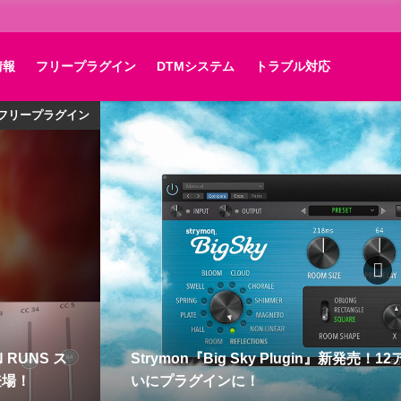
情報
フリープラグイン
DTMシステム
トラブル対応
新製品
リバーブがつ
無料でナイロンギター音源をGET。HEAVYOCI
た！