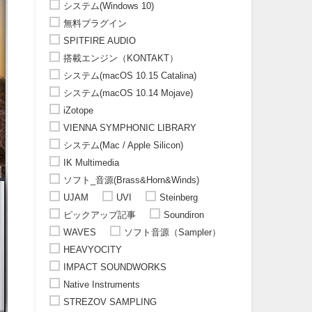
システム(Windows 10)
無料プラグイン
SPITFIRE AUDIO
搭載エンジン（KONTAKT）
システム(macOS 10.15 Catalina)
システム(macOS 10.14 Mojave)
iZotope
VIENNA SYMPHONIC LIBRARY
システム(Mac / Apple Silicon)
IK Multimedia
ソフト_音源(Brass&Horn&Winds)
UJAM
UVI
Steinberg
ピックアップ記事
Soundiron
WAVES
ソフト音源（Sampler）
HEAVYOCITY
IMPACT SOUNDWORKS
Native Instruments
STREZOV SAMPLING