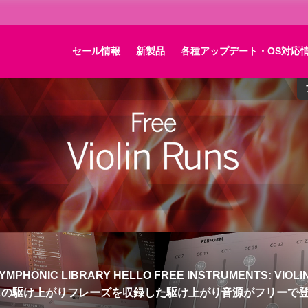
セール情報
新製品
各種アップデート・OS対応
n『Big Sky Plugin』新発売！12アルゴリズムの最高峰ペダル
グインに！