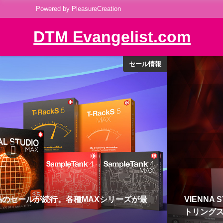
Powered by PleasureCreation
DTM Evangelist.com
フリープラグイン
FREE INSTRUMENTS: VIOLIN RUNS ス
Strymo
した駆け上がり音源がフリーで登場！
いにプラ