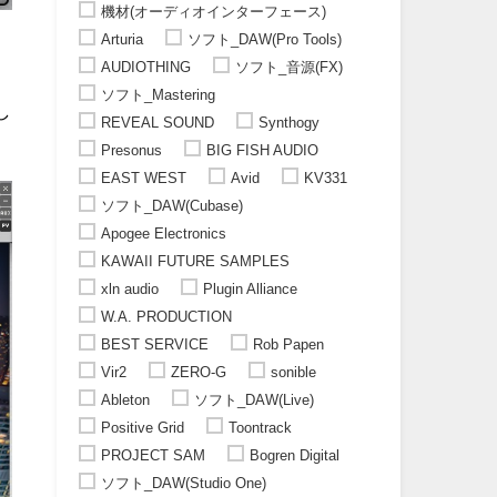
機材(オーディオインターフェース)
Arturia
ソフト_DAW(Pro Tools)
AUDIOTHING
ソフト_音源(FX)
ソフト_Mastering
し
REVEAL SOUND
Synthogy
Presonus
BIG FISH AUDIO
EAST WEST
Avid
KV331
ソフト_DAW(Cubase)
Apogee Electronics
KAWAII FUTURE SAMPLES
xln audio
Plugin Alliance
W.A. PRODUCTION
BEST SERVICE
Rob Papen
Vir2
ZERO-G
sonible
Ableton
ソフト_DAW(Live)
Positive Grid
Toontrack
PROJECT SAM
Bogren Digital
ソフト_DAW(Studio One)