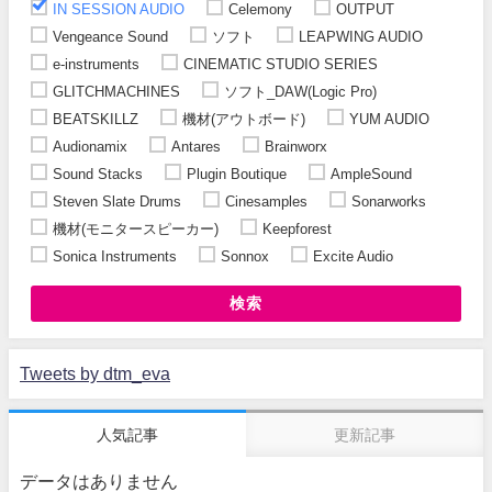
IN SESSION AUDIO
Celemony
OUTPUT
Vengeance Sound
ソフト
LEAPWING AUDIO
e-instruments
CINEMATIC STUDIO SERIES
GLITCHMACHINES
ソフト_DAW(Logic Pro)
BEATSKILLZ
機材(アウトボード)
YUM AUDIO
Audionamix
Antares
Brainworx
Sound Stacks
Plugin Boutique
AmpleSound
Steven Slate Drums
Cinesamples
Sonarworks
機材(モニタースピーカー)
Keepforest
Sonica Instruments
Sonnox
Excite Audio
検索
Tweets by dtm_eva
人気記事
更新記事
データはありません