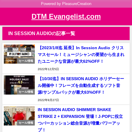
Powered by PleasureCreation
DTM Evangelist.com
IN SESSION AUDIOの記事一覧
【2023/1/8迄 延長】In Session Audio クリス
マスセール！ミュージシャンの要望から生まれ
たユニークな音源が最大62%OFF！
セール情報
2022年12月5日
【10/30迄】IN SESSION AUDIO ホリデーセー
ル開催中！フレーズを自動生成するソフト音
源/サンプルパックが最大63%OFF！
セール情報
2022年9月27日
IN SESSION AUDIO SHIMMER SHAKE
STRIKE 2 + EXPANSION 登場！J-POPに役立
つパーカッション総合音源が増量パワーアッ
セール情報
プ！