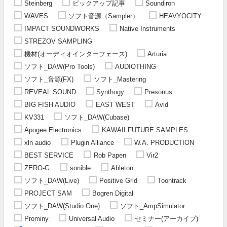
Steinberg
ピックアップ記事
Soundiron
WAVES
ソフト音源（Sampler）
HEAVYOCITY
IMPACT SOUNDWORKS
Native Instruments
STREZOV SAMPLING
機材(オーディオインターフェース)
Arturia
ソフト_DAW(Pro Tools)
AUDIOTHING
ソフト_音源(FX)
ソフト_Mastering
REVEAL SOUND
Synthogy
Presonus
BIG FISH AUDIO
EAST WEST
Avid
KV331
ソフト_DAW(Cubase)
Apogee Electronics
KAWAII FUTURE SAMPLES
xln audio
Plugin Alliance
W.A. PRODUCTION
BEST SERVICE
Rob Papen
Vir2
ZERO-G
sonible
Ableton
ソフト_DAW(Live)
Positive Grid
Toontrack
PROJECT SAM
Bogren Digital
ソフト_DAW(Studio One)
ソフト_AmpSimulator
Prominy
Universal Audio
セミナー(アーカイブ)