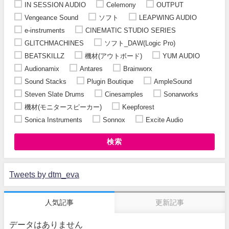
IN SESSION AUDIO
Celemony
OUTPUT
Vengeance Sound
ソフト
LEAPWING AUDIO
e-instruments
CINEMATIC STUDIO SERIES
GLITCHMACHINES
ソフト_DAW(Logic Pro)
BEATSKILLZ
機材(アウトボード)
YUM AUDIO
Audionamix
Antares
Brainworx
Sound Stacks
Plugin Boutique
AmpleSound
Steven Slate Drums
Cinesamples
Sonarworks
機材(モニタースピーカー)
Keepforest
Sonica Instruments
Sonnox
Excite Audio
検索
Tweets by dtm_eva
人気記事
更新記事
データはありません