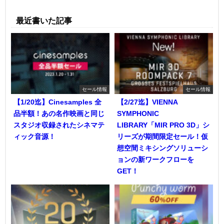
最近書いた記事
セール情報
セール情報
【1/20迄】Cinesamples 全
【2/27迄】VIENNA
品半額！あの名作映画と同じ
SYMPHONIC
スタジオ収録されたシネマテ
LIBRARY「MIR PRO 3D」シ
ィック音源！
リーズが期間限定セール！仮
想空間ミキシングソリューシ
ョンの新ワークフローを
GET！