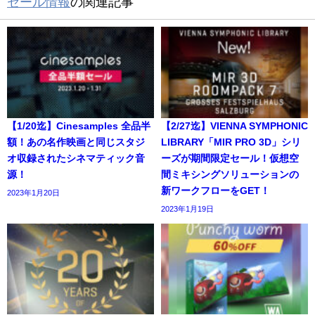
セール情報
の関連記事
【1/20迄】Cinesamples 全品半
【2/27迄】VIENNA SYMPHONIC
額！あの名作映画と同じスタジ
LIBRARY「MIR PRO 3D」シリ
オ収録されたシネマティック音
ーズが期間限定セール！仮想空
源！
間ミキシングソリューションの
新ワークフローをGET！
2023年1月20日
2023年1月19日