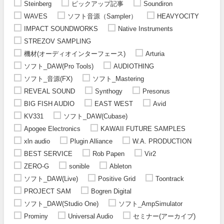
Steinberg
ピックアップ記事
Soundiron
WAVES
ソフト音源（Sampler）
HEAVYOCITY
IMPACT SOUNDWORKS
Native Instruments
STREZOV SAMPLING
機材(オーディオインターフェース)
Arturia
ソフト_DAW(Pro Tools)
AUDIOTHING
ソフト_音源(FX)
ソフト_Mastering
REVEAL SOUND
Synthogy
Presonus
BIG FISH AUDIO
EAST WEST
Avid
KV331
ソフト_DAW(Cubase)
Apogee Electronics
KAWAII FUTURE SAMPLES
xln audio
Plugin Alliance
W.A. PRODUCTION
BEST SERVICE
Rob Papen
Vir2
ZERO-G
sonible
Ableton
ソフト_DAW(Live)
Positive Grid
Toontrack
PROJECT SAM
Bogren Digital
ソフト_DAW(Studio One)
ソフト_AmpSimulator
Prominy
Universal Audio
セミナー(アーカイブ)