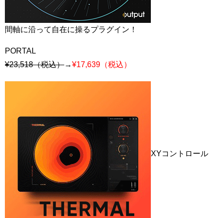
間軸に沿って自在に操るプラグイン！
PORTAL
¥23,518（税込）
→
¥17,639（税込）
XYコントロール