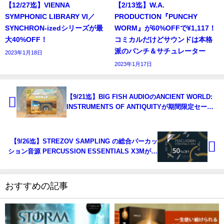
【12/27迄】VIENNA
【2/13迄】W.A.
SYMPHONIC LIBRARY VI／
PRODUCTION『PUNCHY
SYNCHRON-izedシリーズが最
WORM』が60%OFFで¥1,117！
大40%OFF！
コミカルだけどサウンドは本格
派のパンチ＆サチュレーター
2023年1月18日
2023年1月17日
【9/21迄】BIG FISH AUDIOのANCIENT WORLD:
INSTRUMENTS OF ANTIQUITYが期間限定セー
ル。古代の楽器をサンプリングしたシネマティック
音源！
【9/26迄】STREZOV SAMPLING の総合パーカッ
ション音源 PERCUSSION ESSENTIALS X3Mが半
額！
おすすめの記事