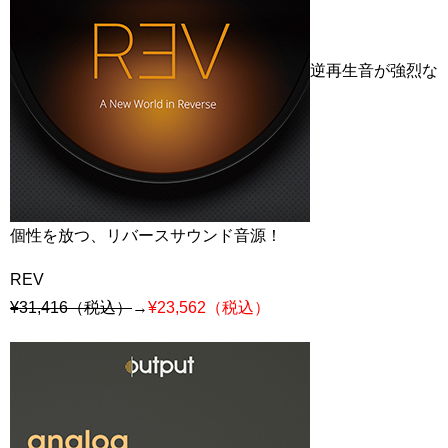
逆再生音が強烈な
個性を放つ、リバースサウンド音源！
REV
¥31,416（税込）
→
¥23,562（税込）