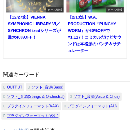
セール情報
セール情報
【12/27迄】VIENNA
【2/13迄】W.A.
SYMPHONIC LIBRARY VI／
PRODUCTION『PUNCHY
SYNCHRON-izedシリーズが
WORM』が60%OFFで
最大40%OFF！
¥1,117！コミカルだけどサウ
ンドは本格派のパンチ＆サチ
ュレーター
関連キーワード
OUTPUT
ソフト_音源(Bass)
ソフト_音源(Strings & Orchestral)
ソフト_音源(Voice & Choir)
プラグインフォーマット(AAX)
プラグインフォーマット(AU)
プラグインフォーマット(VST)