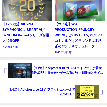
【12/27迄】VIENNA
【2/13迄】W.A.
SYMPHONIC LIBRARY VI／
PRODUCTION『PUNCHY
SYNCHRON-izedシリーズが最
WORM』が60%OFFで¥1,117！
大40%OFF！
コミカルだけどサウンドは本格
派のパンチ＆サチュレーター
2023年1月18日
2023年1月17日
【9/1迄】Keepforest KONTAKTライブラリが最大
95%OFF！近未来やゲーム系に強い劇伴向けライブ
ラリの国内取り扱いがスタート！
【9/6迄】Ableton Live 11 がフラッシュセールで
25%OFF！