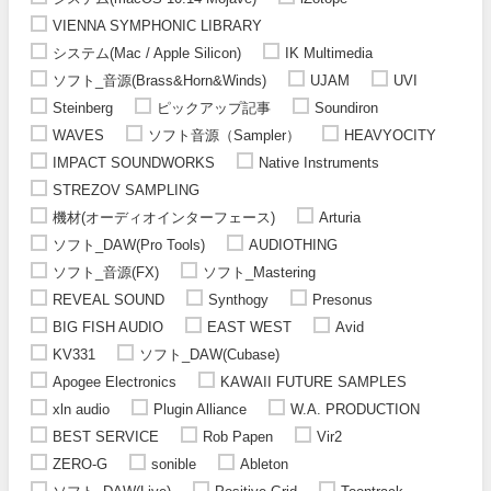
VIENNA SYMPHONIC LIBRARY
システム(Mac / Apple Silicon)
IK Multimedia
ソフト_音源(Brass&Horn&Winds)
UJAM
UVI
Steinberg
ピックアップ記事
Soundiron
WAVES
ソフト音源（Sampler）
HEAVYOCITY
IMPACT SOUNDWORKS
Native Instruments
STREZOV SAMPLING
機材(オーディオインターフェース)
Arturia
ソフト_DAW(Pro Tools)
AUDIOTHING
ソフト_音源(FX)
ソフト_Mastering
REVEAL SOUND
Synthogy
Presonus
BIG FISH AUDIO
EAST WEST
Avid
KV331
ソフト_DAW(Cubase)
Apogee Electronics
KAWAII FUTURE SAMPLES
xln audio
Plugin Alliance
W.A. PRODUCTION
BEST SERVICE
Rob Papen
Vir2
ZERO-G
sonible
Ableton