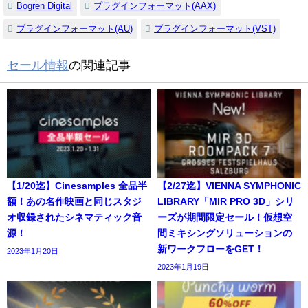
Bogren Digital
プラグインフォーマット(AAX)
プラグインフォーマット(AU)
プラグインフォーマット(VST)
セール情報
の関連記事
【1/20迄】Cinesamples 全品半
【2/27迄】VIENNA SYMPHONIC
額！あの名作映画と同じスタジ
LIBRARY「MIR PRO 3D」シリ
オ収録されたシネマティック音
ーズが期間限定セール！仮想空
源！
間ミキシングソリューションの
新ワークフローをGET！
2023年1月20日
2023年1月19日