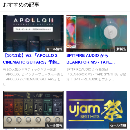
おすすめの記事
セール情報
新製品
【10/11迄】Vi2 『APOLLO 2
SPITFIRE AUDIO から
CINEMATIC GUITARS』予約開
BLANKFOR.MS - TAPE
始＆イントロセール！リードか
SYNTHSが登場！テープで揺ら
Vir2の人気シネマティックギター音源
SPITFIRE AUDIO から新製品
『APOLLO』がインターフェースも一新し
『BLANKFOR.MS - TAPE SYNTHS』が登
らドローンまで変幻自在のシネ
ぐアンビエントシンセ
『APOLLO 2 CINEMATIC GUITARS』と
場！ SPITFIRE AUDIOとブルッ...
マティックギター音源
し...
セール情報
セール情報