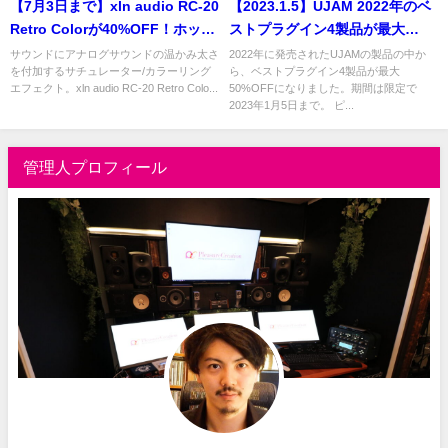
【7月3日まで】xln audio RC-20
【2023.1.5】UJAM 2022年のベ
Retro Colorが40%OFF！ホット
ストプラグイン4製品が最大
なアナログサウンドを実現する
50%OFF！BEST HITS UJAM祭
サウンドにアナログサウンドの温かみ太さ
2022年に発売されたUJAMの製品の中か
を付加するサチュレーター/カラーリング
ら、ベストプラグイン4製品が最大
プラグイン
スタート！
エフェクト。xln audio RC-20 Retro Colo...
50%OFFになりました。期間は限定で
2023年1月5日まで。 ピ...
管理人プロフィール