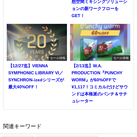
想空間ミキシングソリューシ
ョンの新ワークフローを
GET！
セール情報
セール情報
【12/27迄】VIENNA
【2/13迄】W.A.
SYMPHONIC LIBRARY VI／
PRODUCTION『PUNCHY
SYNCHRON-izedシリーズが
WORM』が60%OFFで
最大40%OFF！
¥1,117！コミカルだけどサウ
ンドは本格派のパンチ＆サチ
ュレーター
関連キーワード