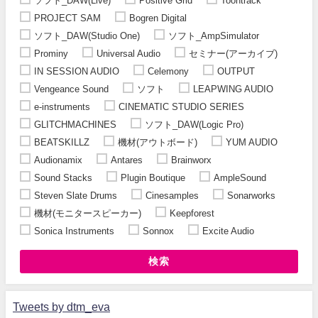
ソフト_DAW(Live)
Positive Grid
Toontrack
PROJECT SAM
Bogren Digital
ソフト_DAW(Studio One)
ソフト_AmpSimulator
Prominy
Universal Audio
セミナー(アーカイブ)
IN SESSION AUDIO
Celemony
OUTPUT
Vengeance Sound
ソフト
LEAPWING AUDIO
e-instruments
CINEMATIC STUDIO SERIES
GLITCHMACHINES
ソフト_DAW(Logic Pro)
BEATSKILLZ
機材(アウトボード)
YUM AUDIO
Audionamix
Antares
Brainworx
Sound Stacks
Plugin Boutique
AmpleSound
Steven Slate Drums
Cinesamples
Sonarworks
機材(モニタースピーカー)
Keepforest
Sonica Instruments
Sonnox
Excite Audio
検索
Tweets by dtm_eva