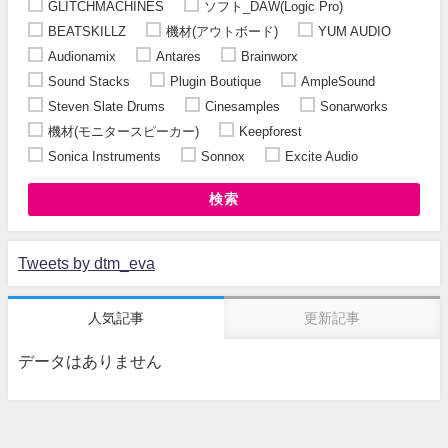
GLITCHMACHINES
ソフト_DAW(Logic Pro)
BEATSKILLZ
機材(アウトボード)
YUM AUDIO
Audionamix
Antares
Brainworx
Sound Stacks
Plugin Boutique
AmpleSound
Steven Slate Drums
Cinesamples
Sonarworks
機材(モニタースピーカー)
Keepforest
Sonica Instruments
Sonnox
Excite Audio
検索
Tweets by dtm_eva
人気記事
更新記事
データはありません