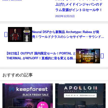
上げたメイドインジャパンのド
ラム音源がイントロセール中！
2022年12月21日
Neural DSPから新製品 Archetype: Rabea が発
売！ワールドクラスのシンセサイザー・サウンドを
現代のギタリストに
【8/23迄】OUTPUT 国内限定セール！PORTAL と
THERMAL が40%OFF！直感的に音を変える独創
的なプラグイン
おすすめの記事