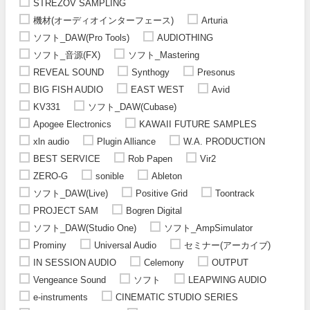
STREZOV SAMPLING
機材(オーディオインターフェース)
Arturia
ソフト_DAW(Pro Tools)
AUDIOTHING
ソフト_音源(FX)
ソフト_Mastering
REVEAL SOUND
Synthogy
Presonus
BIG FISH AUDIO
EAST WEST
Avid
KV331
ソフト_DAW(Cubase)
Apogee Electronics
KAWAII FUTURE SAMPLES
xln audio
Plugin Alliance
W.A. PRODUCTION
BEST SERVICE
Rob Papen
Vir2
ZERO-G
sonible
Ableton
ソフト_DAW(Live)
Positive Grid
Toontrack
PROJECT SAM
Bogren Digital
ソフト_DAW(Studio One)
ソフト_AmpSimulator
Prominy
Universal Audio
セミナー(アーカイブ)
IN SESSION AUDIO
Celemony
OUTPUT
Vengeance Sound
ソフト
LEAPWING AUDIO
e-instruments
CINEMATIC STUDIO SERIES