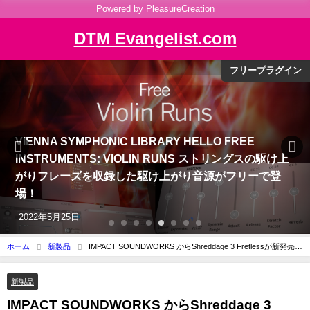
Powered by PleasureCreation
DTM Evangelist.com
DTMシステム考察
Mac Studioを使用したDTMシステムの考察：その
1（Thunderboltが抱え続ける問題点）
2022年4月21日
ホーム
新製品
IMPACT SOUNDWORKS からShreddage 3 Fretlessが新発売。
マイクとDI合計3chをミックスできるリアルなフレットレスベース音源！
新製品
IMPACT SOUNDWORKS からShreddage 3