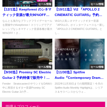
セール情報
セール情報
【12/1迄】Keepforest のシネマ
【10/11迄】Vi2 『APOLLO 2
ティック音源が最大96%OFF！
CINEMATIC GUITARS』予約開
さらに¥0製品も登場！ブラック
始＆イントロセール！リードか
なんとも強力なブラックフライデーセール
Vir2の人気シネマティックギター音源
を開催中のKeepforest！スリリングでアグ
『APOLLO』がインターフェースも一新し
フライデーセールを開催中！
らドローンまで変幻自在のシネ
レッシブなシネマティック音源各種が最大
『APOLLO 2 CINEMATIC GUITARS』と
マティックギター音源
96%OFF！さ...
し...
セール情報
セール情報
【9/30迄】Prominy SC Electric
【11/30迄】Spitfire
Guitar 2 予約特価で販売中！さ
Audio『Contemporary Drama
らなる高次元への進化を遂げた
Toolkit』『British Drama
Fender StratocasterのサウンドをDAWの
2022年11月30日までの期間限定！今月の
中に再現するギター音源Prominy SC
Spitfire Audio Monthly Highlightは、シリア
エレクトリック・ギター音源。
Toolkit』が40%OFF！物語に命
Electric Guitar 2の予...
ス＆サスペンスからウォ...
を吹き込む劇伴音源
管理人プロフィール