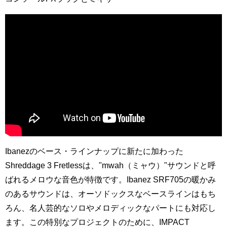
Ibanezのベース・ラインナップに新たに加わった
Shreddage 3 Fretlessは、"mwah（ミャウ）"サウンドと呼
ばれるメロウな音色が特徴です。Ibanez SRF705の暖かみ
のあるサウンドは、オーソドックスなベースラインはもち
ろん、名人芸的なソロやメロディックなパートにも対応し
ます。この特別なプロジェクトのために、IMPACT