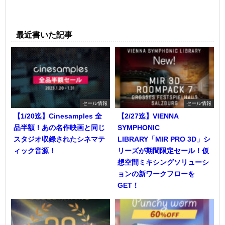
最近書いた記事
セール情報
セール情報
【1/20迄】Cinesamples 全
【2/27迄】VIENNA
品半額！あの名作映画と同じ
SYMPHONIC
スタジオ収録されたシネマテ
LIBRARY「MIR PRO 3D」シ
ィック音源！
リーズが期間限定セール！仮
想空間ミキシングソリューシ
ョンの新ワークフローを
GET！