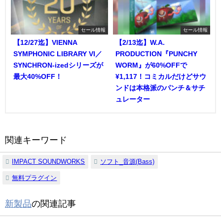
セール情報
セール情報
【12/27迄】VIENNA
【2/13迄】W.A.
SYMPHONIC LIBRARY VI／
PRODUCTION『PUNCHY
SYNCHRON-izedシリーズが
WORM』が60%OFFで
最大40%OFF！
¥1,117！コミカルだけどサウ
ンドは本格派のパンチ＆サチ
ュレーター
関連キーワード
IMPACT SOUNDWORKS
ソフト_音源(Bass)
無料プラグイン
新製品
の関連記事