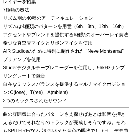
レイヤーを招集
7種類の奏法
リズム別の40種のアーティキュレーション
リズムは4種類のパターンを用意（6th、8th、12th、16th）
アクセントやブレンドを提供する6種類のオーバーレイ奏法
希少な真空管マイクとリボンマイクを使用
AIR Studiosのために特別に制作された "Neve Montserrat"
プリアンプを使用
Studerデジタルテープレコーダーを使用し、96kHzサンプ
リングレートで録音
自在なミックスバランスを提供するマルチマイクポジショ
ン: C(lose)、T(ree)、A(mbient)
3つのミックスされたサウンド
曲の雰囲気に合ったパターンさえ探せばあとは和音を押さ
えるだけでそれなりのトラックが完成しそうですね。それ
もSPITFIREのツボを押さえた音色の賜物でしょう。デモ曲