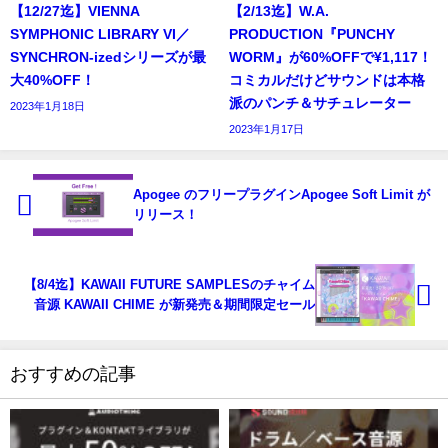
【12/27迄】VIENNA
【2/13迄】W.A.
SYMPHONIC LIBRARY VI／
PRODUCTION『PUNCHY
SYNCHRON-izedシリーズが最
WORM』が60%OFFで¥1,117！
大40%OFF！
コミカルだけどサウンドは本格
派のパンチ＆サチュレーター
2023年1月18日
2023年1月17日
Apogee のフリープラグインApogee Soft Limit が
リリース！
【8/4迄】KAWAII FUTURE SAMPLESのチャイム
音源 KAWAII CHIME が新発売＆期間限定セール
おすすめの記事