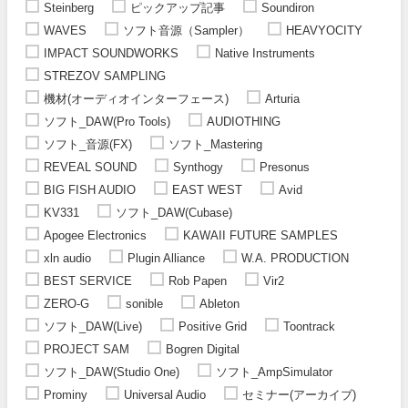
Steinberg
ピックアップ記事
Soundiron
WAVES
ソフト音源（Sampler）
HEAVYOCITY
IMPACT SOUNDWORKS
Native Instruments
STREZOV SAMPLING
機材(オーディオインターフェース)
Arturia
ソフト_DAW(Pro Tools)
AUDIOTHING
ソフト_音源(FX)
ソフト_Mastering
REVEAL SOUND
Synthogy
Presonus
BIG FISH AUDIO
EAST WEST
Avid
KV331
ソフト_DAW(Cubase)
Apogee Electronics
KAWAII FUTURE SAMPLES
xln audio
Plugin Alliance
W.A. PRODUCTION
BEST SERVICE
Rob Papen
Vir2
ZERO-G
sonible
Ableton
ソフト_DAW(Live)
Positive Grid
Toontrack
PROJECT SAM
Bogren Digital
ソフト_DAW(Studio One)
ソフト_AmpSimulator
Prominy
Universal Audio
セミナー(アーカイブ)