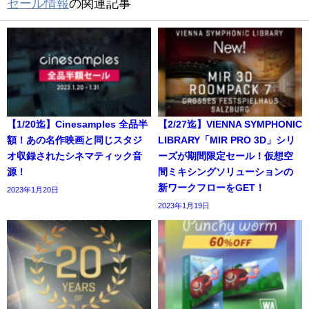
セール情報
の関連記事
【1/20迄】Cinesamples 全品半
【2/27迄】VIENNA SYMPHONIC
額！あの名作映画と同じスタジ
LIBRARY「MIR PRO 3D」シリ
オ収録されたシネマティック音
ーズが期間限定セール！仮想空
源！
間ミキシングソリューションの
新ワークフローをGET！
2023年1月20日
2023年1月19日