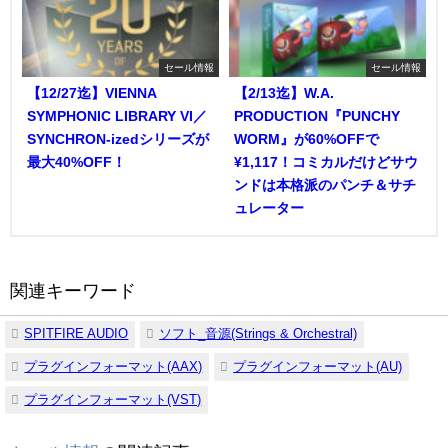
セール情報
セール情報
【12/27迄】VIENNA
【2/13迄】W.A.
SYMPHONIC LIBRARY VI／
PRODUCTION『PUNCHY
SYNCHRON-izedシリーズが
WORM』が60%OFFで
最大40%OFF！
¥1,117！コミカルだけどサウ
ンドは本格派のパンチ＆サチ
ュレーター
関連キーワード
SPITFIRE AUDIO
ソフト_音源(Strings & Orchestral)
プラグインフォーマット(AAX)
プラグインフォーマット(AU)
プラグインフォーマット(VST)