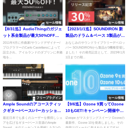
セール情報
セール情報
【8/31迄】AudioThingのガジェ
【2023/1/1迄】SOUNDIRON 新
ット系全製品が最大50%OFF！
製品のドラム＆ベース 3製品がイ
サマーセールを開催中！
ントロセール！
2011年4月に作曲家/サウンドデザイナー/
おなじみのサウンドライブラリーデベロッ
プログラマーのCarlo Castellanoによって
パー SOUNDIRONから製品が3機種登場し
設立され、アイルランドのダブリンに本拠
ました！ その発売記念として、2023年1月
地を...
1日までの期...
フリープラグイン
セール情報
Ample Soundのアコースティッ
【9/6迄】Ozone 9買ってOzone
クギター/ベース/パーカッション
10もGET!キャンペーン開催中！
音源が無料！今すぐもらうべし
最新マスタリングツールを手に
最近日本でも多くのユーザーを獲得しシェ
iZotope がマスタリングスイーツ Ozoneの
アを広げるギター/ベース音源のAmple
最新作、Ozone 10を発表しました。その
入れるチャンス！
Sound。そのエッセンスを凝縮した3つの
内容はヴェールに包まれたままですが、