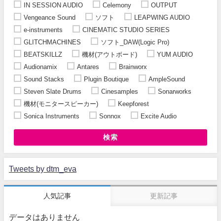
IN SESSION AUDIO
Celemony
OUTPUT
Vengeance Sound
ソフト
LEAPWING AUDIO
e-instruments
CINEMATIC STUDIO SERIES
GLITCHMACHINES
ソフト_DAW(Logic Pro)
BEATSKILLZ
機材(アウトボード)
YUM AUDIO
Audionamix
Antares
Brainworx
Sound Stacks
Plugin Boutique
AmpleSound
Steven Slate Drums
Cinesamples
Sonarworks
機材(モニタースピーカー)
Keepforest
Sonica Instruments
Sonnox
Excite Audio
検索
Tweets by dtm_eva
人気記事
更新記事
データはありません