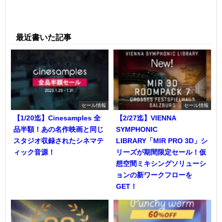
最近書いた記事
セール情報
セール情報
【1/20迄】Cinesamples 全
【2/27迄】VIENNA
品半額！あの名作映画と同じ
SYMPHONIC
スタジオ収録されたシネマテ
LIBRARY「MIR PRO 3D」シ
ィック音源！
リーズが期間限定セール！仮
想空間ミキシングソリューシ
ョンの新ワークフローを
GET！