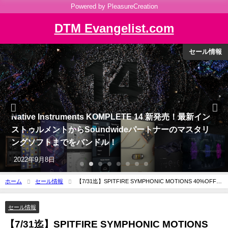
Powered by PleasureCreation
DTM Evangelist.com
DTMシステム考察
Mac Studioを使用したDTMシステムの考察：その
1（Thunderboltが抱え続ける問題点）
2022年4月21日
ホーム
セール情報
【7/31迄】SPITFIRE SYMPHONIC MOTIONS 40%OFFセ
ール！リズミカルなストリングスフレーズをデザインするスコアリングツール
セール情報
【7/31迄】SPITFIRE SYMPHONIC MOTIONS