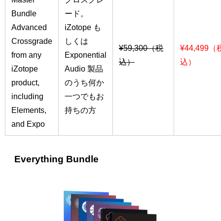
Bundle
ード。
Advanced
iZotope も
Crossgrade
しくは
¥59,300（税
¥44,499（
from any
Exponential
込）
込）
iZotope
Audio 製品
product,
のうち何か
including
一つでもお
Elements,
持ちの方
and Expo
Everything Bundle