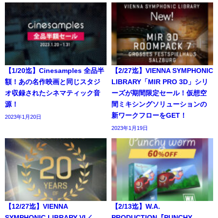
【1/20迄】Cinesamples 全品半
【2/27迄】VIENNA SYMPHONIC
額！あの名作映画と同じスタジ
LIBRARY「MIR PRO 3D」シリ
オ収録されたシネマティック音
ーズが期間限定セール！仮想空
源！
間ミキシングソリューションの
新ワークフローをGET！
2023年1月20日
2023年1月19日
【12/27迄】VIENNA
【2/13迄】W.A.
SYMPHONIC LIBRARY VI／
PRODUCTION『PUNCHY