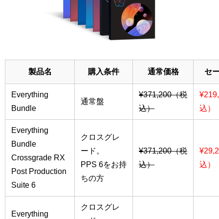
製品名
購入条件
通常価格
セ
Everything
¥371,200（税
¥219
通常盤
Bundle
込）
込）
Everything
クロスグレ
Bundle
ード。
¥371,200（税
¥29,
Crossgrade RX
PPS 6をお持
込）
込）
Post Production
ちの方
Suite 6
クロスグレ
Everything