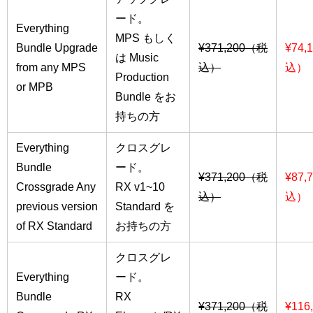
ード。
Everything
MPS もしく
Bundle Upgrade
¥371,200（税
¥74,
は Music
from any MPS
込）
込）
Production
or MPB
Bundle をお
持ちの方
Everything
クロスグレ
Bundle
ード。
¥371,200（税
¥87,
Crossgrade Any
RX v1~10
込）
込）
previous version
Standard を
of RX Standard
お持ちの方
クロスグレ
Everything
ード。
Bundle
RX
¥371,200（税
¥116