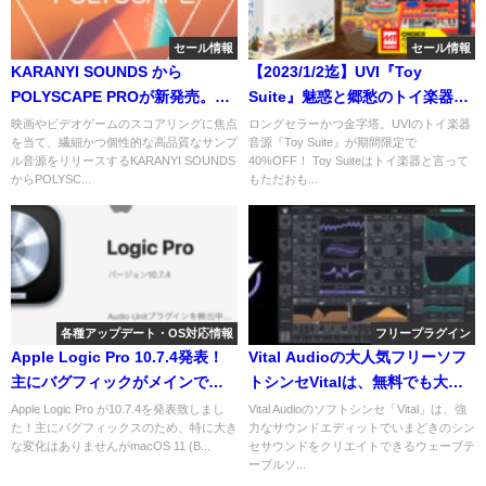
セール情報
セール情報
KARANYI SOUNDS から
【2023/1/2迄】UVI『Toy
POLYSCAPE PROが新発売。80
Suite』魅惑と郷愁のトイ楽器の
年代~90年代のシンセパッドを再
音源が40%OFF！
映画やビデオゲームのスコアリングに焦点
ロングセラーかつ金字塔。UVIのトイ楽器
を当て、繊細かつ個性的な高品質なサンプ
音源『Toy Suite』が期間限定で
現するKontakt音源
ル音源をリリースするKARANYI SOUNDS
40%OFF！ Toy Suiteはトイ楽器と言って
からPOLYSC...
もただおも...
各種アップデート・OS対応情報
フリープラグイン
Apple Logic Pro 10.7.4発表！
Vital Audioの大人気フリーソフ
主にバグフィックがメインで
トシンセVitalは、無料でも大満
す！
足のウェーブテーブルシンセ！
Apple Logic Pro が10.7.4を発表致しまし
Vital Audioのソフトシンセ「Vital」は、強
た！主にバグフィックスのため、特に大き
力なサウンドエディットでいまどきのシン
な変化はありませんがmacOS 11 (B...
セサウンドをクリエイトできるウェーブテ
ーブルソ...