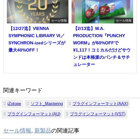
セール情報
セール情報
【12/27迄】VIENNA
【2/13迄】W.A.
SYMPHONIC LIBRARY VI／
PRODUCTION『PUNCHY
SYNCHRON-izedシリーズが
WORM』が60%OFFで
最大40%OFF！
¥1,117！コミカルだけどサウ
ンドは本格派のパンチ＆サチ
ュレーター
関連キーワード
iZotope
ソフト_Mastering
プラグインフォーマット(AAX)
プラグインフォーマット(AU)
プラグインフォーマット(VST)
セール情報
,
新製品
の関連記事