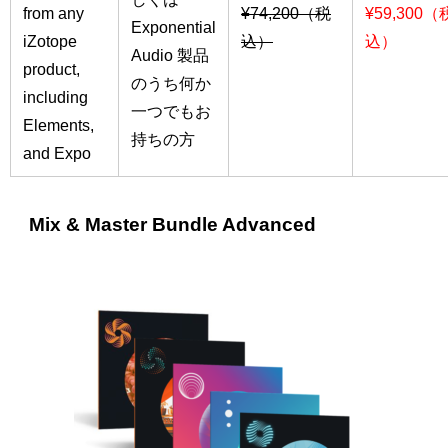
from any
¥74,200（税
¥59,300（
Exponential
iZotope
込）
込）
Audio 製品
product,
のうち何か
including
一つでもお
Elements,
持ちの方
and Expo
Mix & Master Bundle Advanced