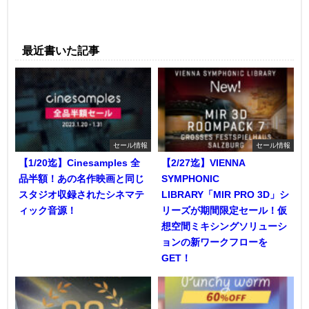
最近書いた記事
セール情報
セール情報
【1/20迄】Cinesamples 全
【2/27迄】VIENNA
品半額！あの名作映画と同じ
SYMPHONIC
スタジオ収録されたシネマテ
LIBRARY「MIR PRO 3D」シ
ィック音源！
リーズが期間限定セール！仮
想空間ミキシングソリューシ
ョンの新ワークフローを
GET！