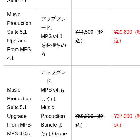
Suite 5.1
Music
アップグレ
Production
ード。
Suite 5.1
¥44,500（税
¥29,600（
MPS v4.1
Upgrade
込）
込）
をお持ちの
From MPS
方
4.1
アップグレ
ード。
Music
MPS v4 も
Production
しくは
Suite 5.1
Music
Upgrade
Production
¥59,300（税
¥37,000（
From MPB-
Bundle ま
込）
込）
MPS 4.0/or
たは Ozone