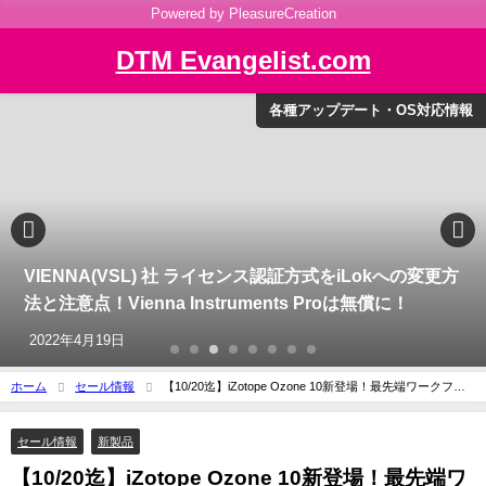
Powered by PleasureCreation
DTM Evangelist.com
各種アップデート・OS対応情報
VIENNA(VSL) 社 ライセンス認証方式をiLokへの変更方
法と注意点！Vienna Instruments Proは無償に！
2022年4月19日
ホーム
セール情報
【10/20迄】iZotope Ozone 10新登場！最先端ワークフロ
ーのマスタリングソフトウェア。イントロセールも実施中！
セール情報
新製品
【10/20迄】iZotope Ozone 10新登場！最先端ワ