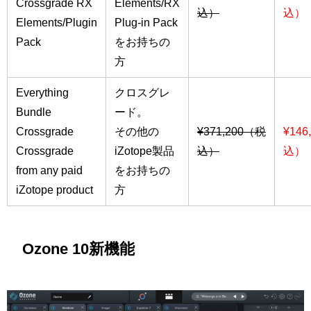
Crossgrade RX
Elements/RX
込）
込）
Elements/Plugin
Plug-in Pack
Pack
をお持ちの
方
Everything
クロスグレ
Bundle
ード。
Crossgrade
その他の
¥371,200（税
¥146
Crossgrade
iZotope製品
込）
込）
from any paid
をお持ちの
iZotope product
方
Ozone 10新機能