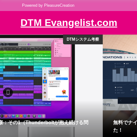
Powered by PleasureCreation
DTM Evangelist.com
フリープラグイン
TY Nylon Guitar が発表されまし
VIENNA
Instrum