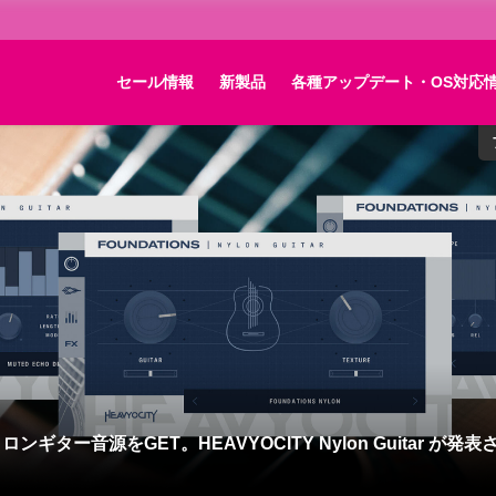
セール情報
新製品
各種アップデート・OS対応
各種アップデー
(VSL) 社 ライセンス認証方式をiLokへの変更方法と注意点！Vien
ents Proは無償に！