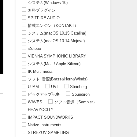
システム(Windows 10)
無料プラグイン
SPITFIRE AUDIO
搭載エンジン（KONTAKT）
システム(macOS 10.15 Catalina)
システム(macOS 10.14 Mojave)
iZotope
VIENNA SYMPHONIC LIBRARY
システム(Mac / Apple Silicon)
IK Multimedia
ソフト_音源(Brass&Horn&Winds)
UJAM
UVI
Steinberg
ピックアップ記事
Soundiron
WAVES
ソフト音源（Sampler）
HEAVYOCITY
IMPACT SOUNDWORKS
Native Instruments
STREZOV SAMPLING