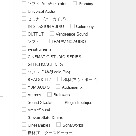
ソフト_AmpSimulator
Prominy
Universal Audio
セミナー(アーカイブ)
IN SESSION AUDIO
Celemony
OUTPUT
Vengeance Sound
ソフト
LEAPWING AUDIO
e-instruments
CINEMATIC STUDIO SERIES
GLITCHMACHINES
ソフト_DAW(Logic Pro)
BEATSKILLZ
機材(アウトボード)
YUM AUDIO
Audionamix
Antares
Brainworx
Sound Stacks
Plugin Boutique
AmpleSound
Steven Slate Drums
Cinesamples
Sonarworks
機材(モニタースピーカー)