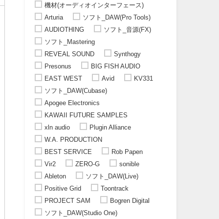
機材(オーディオインターフェース)
Arturia
ソフト_DAW(Pro Tools)
AUDIOTHING
ソフト_音源(FX)
ソフト_Mastering
REVEAL SOUND
Synthogy
Presonus
BIG FISH AUDIO
EAST WEST
Avid
KV331
ソフト_DAW(Cubase)
Apogee Electronics
KAWAII FUTURE SAMPLES
xln audio
Plugin Alliance
W.A. PRODUCTION
BEST SERVICE
Rob Papen
Vir2
ZERO-G
sonible
Ableton
ソフト_DAW(Live)
Positive Grid
Toontrack
PROJECT SAM
Bogren Digital
ソフト_DAW(Studio One)