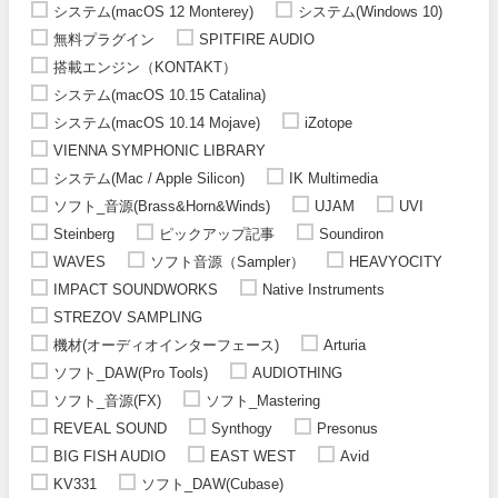
システム(macOS 12 Monterey)
システム(Windows 10)
無料プラグイン
SPITFIRE AUDIO
搭載エンジン（KONTAKT）
システム(macOS 10.15 Catalina)
システム(macOS 10.14 Mojave)
iZotope
VIENNA SYMPHONIC LIBRARY
システム(Mac / Apple Silicon)
IK Multimedia
ソフト_音源(Brass&Horn&Winds)
UJAM
UVI
Steinberg
ピックアップ記事
Soundiron
WAVES
ソフト音源（Sampler）
HEAVYOCITY
IMPACT SOUNDWORKS
Native Instruments
STREZOV SAMPLING
機材(オーディオインターフェース)
Arturia
ソフト_DAW(Pro Tools)
AUDIOTHING
ソフト_音源(FX)
ソフト_Mastering
REVEAL SOUND
Synthogy
Presonus
BIG FISH AUDIO
EAST WEST
Avid
KV331
ソフト_DAW(Cubase)