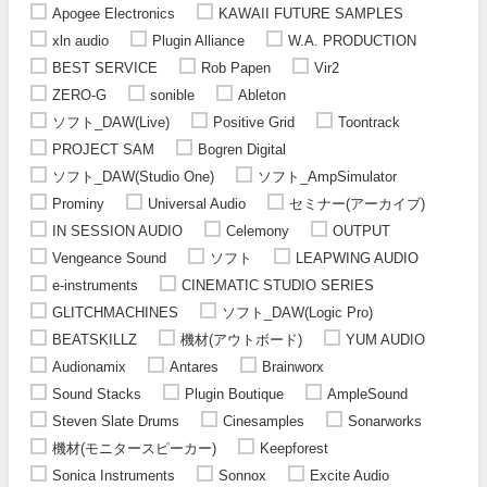
Apogee Electronics
KAWAII FUTURE SAMPLES
xln audio
Plugin Alliance
W.A. PRODUCTION
BEST SERVICE
Rob Papen
Vir2
ZERO-G
sonible
Ableton
ソフト_DAW(Live)
Positive Grid
Toontrack
PROJECT SAM
Bogren Digital
ソフト_DAW(Studio One)
ソフト_AmpSimulator
Prominy
Universal Audio
セミナー(アーカイブ)
IN SESSION AUDIO
Celemony
OUTPUT
Vengeance Sound
ソフト
LEAPWING AUDIO
e-instruments
CINEMATIC STUDIO SERIES
GLITCHMACHINES
ソフト_DAW(Logic Pro)
BEATSKILLZ
機材(アウトボード)
YUM AUDIO
Audionamix
Antares
Brainworx
Sound Stacks
Plugin Boutique
AmpleSound
Steven Slate Drums
Cinesamples
Sonarworks
機材(モニタースピーカー)
Keepforest
Sonica Instruments
Sonnox
Excite Audio