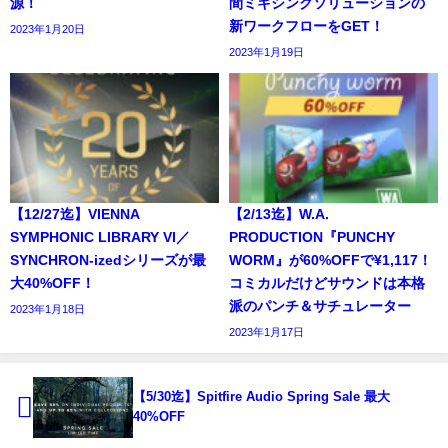
源！
間ミキシングソリューションの
新ワークフローをGET！
2023年1月20日
2023年1月19日
【12/27迄】VIENNA
【2/13迄】W.A.
SYMPHONIC LIBRARY VI／
PRODUCTION『PUNCHY
SYNCHRON-izedシリーズが最
WORM』が60%OFFで¥1,117！
大40%OFF！
コミカルだけどサウンドは本格
派のパンチ＆サチュレーター
2023年1月18日
2023年1月17日
【5/30迄】Spitfire Audio Spring Sale 最大
40%OFF