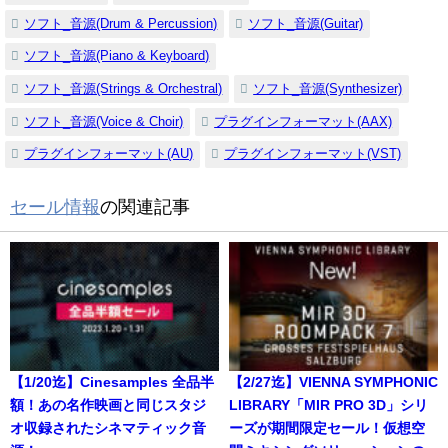
ソフト_音源(Drum & Percussion)
ソフト_音源(Guitar)
ソフト_音源(Piano & Keyboard)
ソフト_音源(Strings & Orchestral)
ソフト_音源(Synthesizer)
ソフト_音源(Voice & Choir)
プラグインフォーマット(AAX)
プラグインフォーマット(AU)
プラグインフォーマット(VST)
セール情報
の関連記事
【1/20迄】Cinesamples 全品半
【2/27迄】VIENNA SYMPHONIC
額！あの名作映画と同じスタジ
LIBRARY「MIR PRO 3D」シリ
オ収録されたシネマティック音
ーズが期間限定セール！仮想空