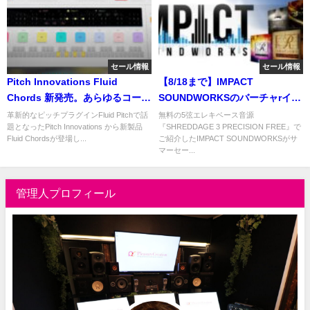
セール情報
セール情報
Pitch Innovations Fluid
【8/18まで】IMPACT
Chords 新発売。あらゆるコード
SOUNDWORKSのバーチャrイン
からコードにベンドする、イン
ストゥルメントが最大
革新的なピッチプラグインFluid Pitchで話
無料の5弦エレキベース音源
題となったPitch Innovations から新製品
『SHREDDAGE 3 PRECISION FREE』で
テリジェントベンドプラグイ
51%OFF！
Fluid Chordsが登場し...
ご紹介したIMPACT SOUNDWORKSがサ
ン！
マーセー...
管理人プロフィール