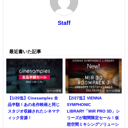
Staff
最近書いた記事
セール情報
セール情報
【1/20迄】Cinesamples 全
【2/27迄】VIENNA
品半額！あの名作映画と同じ
SYMPHONIC
スタジオ収録されたシネマテ
LIBRARY「MIR PRO 3D」シ
ィック音源！
リーズが期間限定セール！仮
想空間ミキシングソリューシ