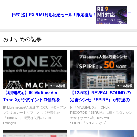
【5/31迄】RX 9 M1対応記念セール！限定復活！
おすすめの記事
セール情報
セール情報
【期間限定】IK Multimedia
【12/5迄】REVEAL SOUND の
Tone Xが予約イントロ価格を発
定番シンセ『SPIRE』が待望のブ
表！AIを利用したギターアンプ
ラックフライデーセールで半
IK Multimediaがこれまでにないギターアン
NI『MASSIVE X』、XFER
プシミュレートソフトとして発表した
RECORDS『SERUM』に続くモダンシン
シミュレートソフトウェア！
額！
『Tone X』。概要は先日のDTM
セサイザーの雄、REVEAL
Evangeli...
SOUND『SPIRE』がブ...