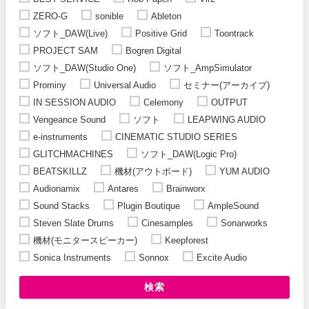
ZERO-G
sonible
Ableton
ソフト_DAW(Live)
Positive Grid
Toontrack
PROJECT SAM
Bogren Digital
ソフト_DAW(Studio One)
ソフト_AmpSimulator
Prominy
Universal Audio
セミナー(アーカイブ)
IN SESSION AUDIO
Celemony
OUTPUT
Vengeance Sound
ソフト
LEAPWING AUDIO
e-instruments
CINEMATIC STUDIO SERIES
GLITCHMACHINES
ソフト_DAW(Logic Pro)
BEATSKILLZ
機材(アウトボード)
YUM AUDIO
Audionamix
Antares
Brainworx
Sound Stacks
Plugin Boutique
AmpleSound
Steven Slate Drums
Cinesamples
Sonarworks
機材(モニタースピーカー)
Keepforest
Sonica Instruments
Sonnox
Excite Audio
検索