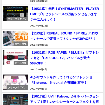
2022年10月25日
【10/31迄】無料！SYNTHMASTER - PLAYER
CMP プリセットベースの万能シンセをいます
ぐ手に入れよう！
フリープラグイン
2022年10月22日
【11/3迄】REVEAL SOUND『SPIRE』ハロウ
ィンセールで定番ソフトシンセが30%OFF！
セール情報
2022年10月15日
【10/31迄】ROB PAPEN『BLUE II』ソフトシ
ンセと『EXPLORER 7』バンドルが最大
50%OFF！
セール情報
2022年10月9日
AIがサウンドを作ってくれるソフトシンセ
『Sistema』を guk.ai が無償配布中！
フリープラグイン
2022年10月9日
【10/17迄】UVI『Falcon』が2.8へバージョン
アップ！新しいオシレーターとエフェクトを搭