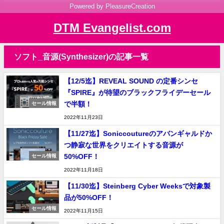
Powered by PleasureCreation
DTM Evangelist.com
ソフト_音源(Synthesizer)の記事一覧
【12/5迄】REVEAL SOUND の定番シンセ
『SPIRE』が待望のブラックフライデーセール
で半額！
セール情報
2022年11月23日
【11/27迄】Soniccoutureのアバンギャルドか
つ静寂な世界をクリエイトする音源が
50%OFF！
セール情報
2022年11月18日
【11/30迄】Steinberg Cyber Weeksで対象製
品が50%OFF！
セール情報
2022年11月15日