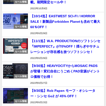
載。期間限定セール中！
セール情報
2022年10月9日
【10/14迄】EASTWEST SCI-FI / HORROR
SALE！新製品Forbidden Planetも含めて最大
60％OFF！
セール情報
2022年9月29日
【11/1迄】W.A. PRODUCTIONのソフトシンセ
『IMPERFECT』が70%OFF！揺らぎやサチュ
レーションが存在感を放つソフトシンセ！
セール情報
2022年9月29日
【9/30迄】HEAVYOCITYからMOSAIC PADS
が登場！変幻自在にうごめくPAD音源がイント
ロ価格でお得！
セール情報
2022年9月27日
【9/30迄】Rob Papen モーフ・オシレータ
ー・シンセ Go2 が 45% OFF！
セール情報
2022年9月15日