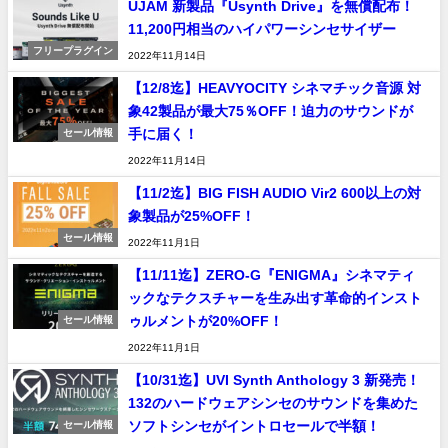
UJAM 新製品『Usynth Drive』を無償配布！
11,200円相当のハイパワーシンセサイザー
フリープラグイン
2022年11月14日
【12/8迄】HEAVYOCITY シネマチック音源 対
象42製品が最大75％OFF！迫力のサウンドが
手に届く！
セール情報
2022年11月14日
【11/2迄】BIG FISH AUDIO Vir2 600以上の対
象製品が25%OFF！
セール情報
2022年11月1日
【11/11迄】ZERO-G『ENIGMA』シネマティ
ックなテクスチャーを生み出す革命的インスト
ゥルメントが20%OFF！
セール情報
2022年11月1日
【10/31迄】UVI Synth Anthology 3 新発売！
132のハードウェアシンセのサウンドを集めた
ソフトシンセがイントロセールで半額！
セール情報