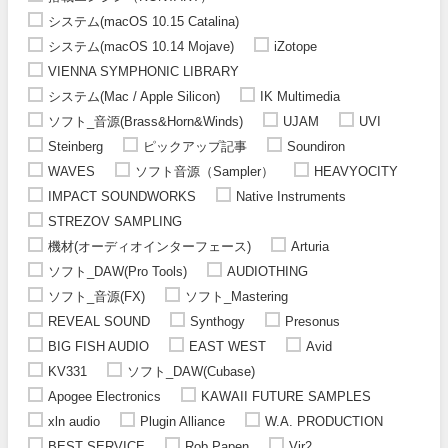
システム(macOS 10.15 Catalina)
システム(macOS 10.14 Mojave)
iZotope
VIENNA SYMPHONIC LIBRARY
システム(Mac / Apple Silicon)
IK Multimedia
ソフト_音源(Brass&Horn&Winds)
UJAM
UVI
Steinberg
ピックアップ記事
Soundiron
WAVES
ソフト音源（Sampler）
HEAVYOCITY
IMPACT SOUNDWORKS
Native Instruments
STREZOV SAMPLING
機材(オーディオインターフェース)
Arturia
ソフト_DAW(Pro Tools)
AUDIOTHING
ソフト_音源(FX)
ソフト_Mastering
REVEAL SOUND
Synthogy
Presonus
BIG FISH AUDIO
EAST WEST
Avid
KV331
ソフト_DAW(Cubase)
Apogee Electronics
KAWAII FUTURE SAMPLES
xln audio
Plugin Alliance
W.A. PRODUCTION
BEST SERVICE
Rob Papen
Vir2