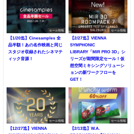
セール情報
セール情報
【1/20迄】Cinesamples 全
【2/27迄】VIENNA
品半額！あの名作映画と同じ
SYMPHONIC
スタジオ収録されたシネマテ
LIBRARY「MIR PRO 3D」シ
ィック音源！
リーズが期間限定セール！仮
想空間ミキシングソリューシ
ョンの新ワークフローを
GET！
セール情報
セール情報
【12/27迄】VIENNA
【2/13迄】W.A.