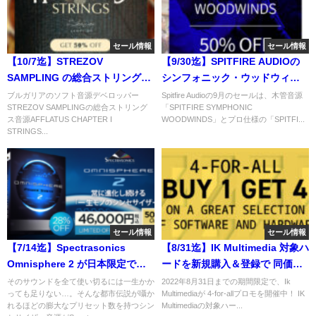
セール情報
セール情報
【10/7迄】STREZOV
【9/30迄】SPITFIRE AUDIOの
SAMPLING の総合ストリングス
シンフォニック・ウッドウィン
音源AFFLATUS CHAPTER I
ズ音源SPITFIRE SYMPHONIC
ブルガリアのソフト音源デベロッパー
Spitfire Audioの9月のセールは、木管音源
STREZOV SAMPLINGの総合ストリング
「SPITFIRE SYMPHONIC
STRINGSが半額！
WOODWINDS PROFESSIONAL
ス音源AFFLATUS CHAPTER I
WOODWINDS」とプロ仕様の「SPITFI...
が50%OFF！
STRINGS...
セール情報
セール情報
【7/14迄】Spectrasonics
【8/31迄】IK Multimedia 対象ハ
Omnisphere 2 が日本限定で
ードを新規購入＆登録で 同価格
28%OFF！さらに拡張音源50ド
以下のソフト3製品がもらえる！
そのサウンドを全て使い切るには一生かか
2022年8月31日までの期間限定で、Ik
っても足りない…。そんな都市伝説が囁か
Multimediaが 4-for-allプロモを開催中！ IK
ルOFFのクーポンがもらえる！
4-for-allプロモ
れるほどの膨大なプリセット数を持つシン
Multimediaの対象ハー...