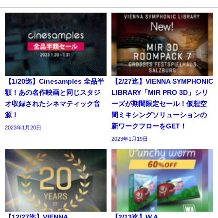
【1/20迄】Cinesamples 全品半
【2/27迄】VIENNA SYMPHONIC
額！あの名作映画と同じスタジ
LIBRARY「MIR PRO 3D」シリ
オ収録されたシネマティック音
ーズが期間限定セール！仮想空
源！
間ミキシングソリューションの
新ワークフローをGET！
2023年1月20日
2023年1月19日
【12/27迄】VIENNA
【2/13迄】W.A.