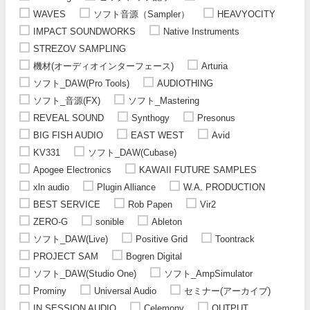
WAVES
ソフト音源（Sampler）
HEAVYOCITY
IMPACT SOUNDWORKS
Native Instruments
STREZOV SAMPLING
機材(オーディオインターフェース)
Arturia
ソフト_DAW(Pro Tools)
AUDIOTHING
ソフト_音源(FX)
ソフト_Mastering
REVEAL SOUND
Synthogy
Presonus
BIG FISH AUDIO
EAST WEST
Avid
KV331
ソフト_DAW(Cubase)
Apogee Electronics
KAWAII FUTURE SAMPLES
xln audio
Plugin Alliance
W.A. PRODUCTION
BEST SERVICE
Rob Papen
Vir2
ZERO-G
sonible
Ableton
ソフト_DAW(Live)
Positive Grid
Toontrack
PROJECT SAM
Bogren Digital
ソフト_DAW(Studio One)
ソフト_AmpSimulator
Prominy
Universal Audio
セミナー(アーカイブ)
IN SESSION AUDIO
Celemony
OUTPUT