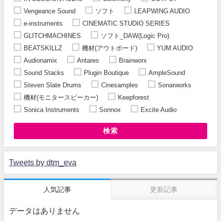
Vengeance Sound
ソフト
LEAPWING AUDIO
e-instruments
CINEMATIC STUDIO SERIES
GLITCHMACHINES
ソフト_DAW(Logic Pro)
BEATSKILLZ
機材(アウトボード)
YUM AUDIO
Audionamix
Antares
Brainworx
Sound Stacks
Plugin Boutique
AmpleSound
Steven Slate Drums
Cinesamples
Sonarworks
機材(モニタースピーカー)
Keepforest
Sonica Instruments
Sonnox
Excite Audio
検索
Tweets by dtm_eva
人気記事
更新記事
データはありません