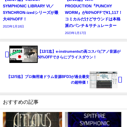
SYMPHONIC LIBRARY VI／
PRODUCTION『PUNCHY
SYNCHRON-izedシリーズが最
WORM』が60%OFFで¥1,117！
大40%OFF！
コミカルだけどサウンドは本格
派のパンチ＆サチュレーター
2023年1月18日
2023年1月17日
【12/1迄】e-instrumentsの高コスパピアノ音源が
50%OFFでさらにプライスダウン！
【12/5迄】プロ御用達ドラム音源BFD3が過去最安
の超特価！
おすすめの記事