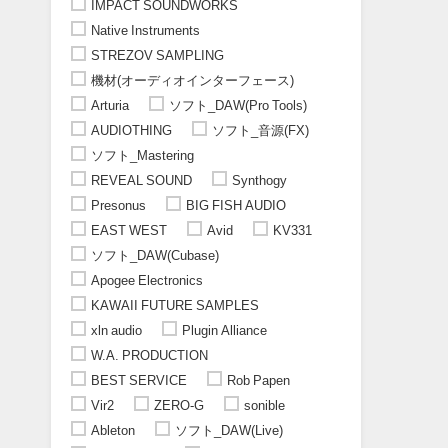
IMPACT SOUNDWORKS
Native Instruments
STREZOV SAMPLING
機材(オーディオインターフェース)
Arturia
ソフト_DAW(Pro Tools)
AUDIOTHING
ソフト_音源(FX)
ソフト_Mastering
REVEAL SOUND
Synthogy
Presonus
BIG FISH AUDIO
EAST WEST
Avid
KV331
ソフト_DAW(Cubase)
Apogee Electronics
KAWAII FUTURE SAMPLES
xln audio
Plugin Alliance
W.A. PRODUCTION
BEST SERVICE
Rob Papen
Vir2
ZERO-G
sonible
Ableton
ソフト_DAW(Live)