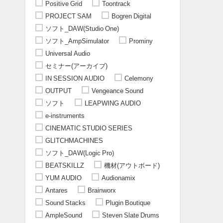
Positive Grid
Toontrack
PROJECT SAM
Bogren Digital
ソフト_DAW(Studio One)
ソフト_AmpSimulator
Prominy
Universal Audio
セミナー(アーカイブ)
IN SESSION AUDIO
Celemony
OUTPUT
Vengeance Sound
ソフト
LEAPWING AUDIO
e-instruments
CINEMATIC STUDIO SERIES
GLITCHMACHINES
ソフト_DAW(Logic Pro)
BEATSKILLZ
機材(アウトボード)
YUM AUDIO
Audionamix
Antares
Brainworx
Sound Stacks
Plugin Boutique
AmpleSound
Steven Slate Drums