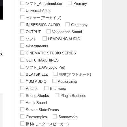
ソフト_AmpSimulator
Prominy
Universal Audio
セミナー(アーカイブ)
IN SESSION AUDIO
Celemony
OUTPUT
Vengeance Sound
ソフト
LEAPWING AUDIO
e-instruments
CINEMATIC STUDIO SERIES
歌
GLITCHMACHINES
ソフト_DAW(Logic Pro)
BEATSKILLZ
機材(アウトボード)
YUM AUDIO
Audionamix
Antares
Brainworx
Sound Stacks
Plugin Boutique
AmpleSound
Steven Slate Drums
Cinesamples
Sonarworks
機材(モニタースピーカー)