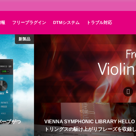
情報
フリープラグイン
DTMシステム
トラブル対応
フリープラグイン
N RUNS ス
【10/31迄延長！】IK Multimedia
登場！
大75%OFF！