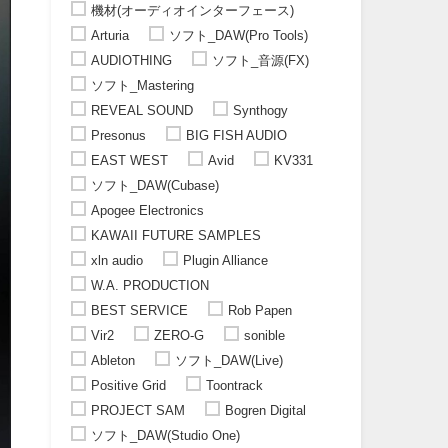
機材(オーディオインターフェース)
Arturia
ソフト_DAW(Pro Tools)
AUDIOTHING
ソフト_音源(FX)
ソフト_Mastering
REVEAL SOUND
Synthogy
Presonus
BIG FISH AUDIO
EAST WEST
Avid
KV331
ソフト_DAW(Cubase)
Apogee Electronics
KAWAII FUTURE SAMPLES
xln audio
Plugin Alliance
W.A. PRODUCTION
BEST SERVICE
Rob Papen
Vir2
ZERO-G
sonible
Ableton
ソフト_DAW(Live)
Positive Grid
Toontrack
PROJECT SAM
Bogren Digital
ソフト_DAW(Studio One)