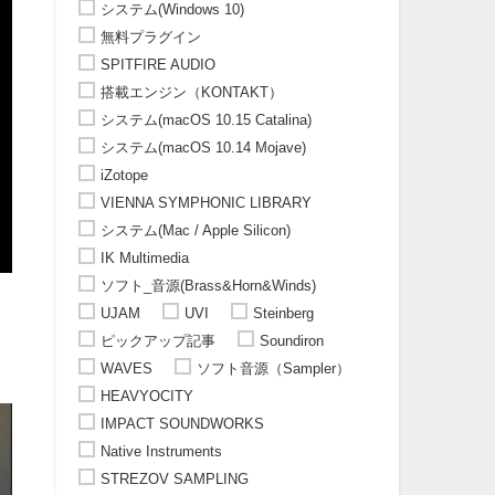
システム(Windows 10)
無料プラグイン
SPITFIRE AUDIO
搭載エンジン（KONTAKT）
システム(macOS 10.15 Catalina)
システム(macOS 10.14 Mojave)
iZotope
VIENNA SYMPHONIC LIBRARY
システム(Mac / Apple Silicon)
IK Multimedia
ソフト_音源(Brass&Horn&Winds)
UJAM
UVI
Steinberg
ピックアップ記事
Soundiron
WAVES
ソフト音源（Sampler）
HEAVYOCITY
IMPACT SOUNDWORKS
Native Instruments
STREZOV SAMPLING