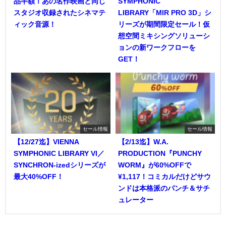
品半額！あの名作映画と同じ
SYMPHONIC
スタジオ収録されたシネマテ
LIBRARY「MIR PRO 3D」シ
ィック音源！
リーズが期間限定セール！仮
想空間ミキシングソリューシ
ョンの新ワークフローを
GET！
セール情報
セール情報
【12/27迄】VIENNA
【2/13迄】W.A.
SYMPHONIC LIBRARY VI／
PRODUCTION『PUNCHY
SYNCHRON-izedシリーズが
WORM』が60%OFFで
最大40%OFF！
¥1,117！コミカルだけどサウ
ンドは本格派のパンチ＆サチ
ュレーター