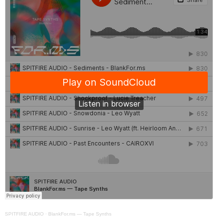
SPITFIRE AUDIO
·
BlankFor.ms — Tape Synths