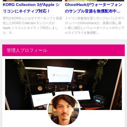
KORG Collection 3がApple シ
GhostHackがウォーターフォン
リコンにネイティブ対応！
のサンプル音源を無償配布中。
真夏の夜に涼しくなるホラーサ
歴代のKORGシンセサイザーをソフト音源
ドイツに本拠地を置くサンプルパックデベ
化したKORG Collection 3 シリーズが
ロッパーのGhostHackが、残暑の蒸し暑
ウンド
Apple シリコンにネイティブ対応しまし
い夜に相応しいウォーターフォンのサンプ
た。V...
ルライブラリを無償配...
管理人プロフィール