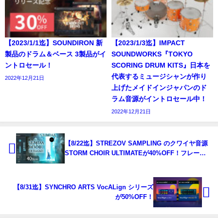
【2023/1/1迄】SOUNDIRON 新
【2023/1/3迄】IMPACT
製品のドラム＆ベース 3製品がイ
SOUNDWORKS『TOKYO
ントロセール！
SCORING DRUM KITS』日本を
代表するミュージシャンが作り
2022年12月21日
上げたメイドインジャパンのド
ラム音源がイントロセール中！
2022年12月21日
【8/22迄】STREZOV SAMPLING のクワイヤ音源
STORM CHOIR ULTIMATEが40%OFF！フレーズ
ビルダー搭載の威厳・神秘サウンド
【8/31迄】SYNCHRO ARTS VocALign シリーズ
が50%OFF！