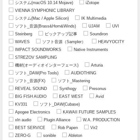
システム(macOS 10.14 Mojave)
iZotope
VIENNA SYMPHONIC LIBRARY
システム(Mac / Apple Silicon)
IK Multimedia
ソフト_音源(Brass&Horn&Winds)
UJAM
UVI
Steinberg
ピックアップ記事
Soundiron
WAVES
ソフト音源（Sampler）
HEAVYOCITY
IMPACT SOUNDWORKS
Native Instruments
STREZOV SAMPLING
機材(オーディオインターフェース)
Arturia
ソフト_DAW(Pro Tools)
AUDIOTHING
ソフト_音源(FX)
ソフト_Mastering
REVEAL SOUND
Synthogy
Presonus
BIG FISH AUDIO
EAST WEST
Avid
KV331
ソフト_DAW(Cubase)
Apogee Electronics
KAWAII FUTURE SAMPLES
xln audio
Plugin Alliance
W.A. PRODUCTION
BEST SERVICE
Rob Papen
Vir2
ZERO-G
sonible
Ableton