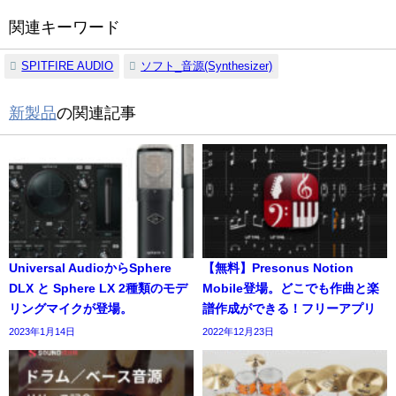
関連キーワード
SPITFIRE AUDIO
ソフト_音源(Synthesizer)
新製品
の関連記事
Universal AudioからSphere
【無料】Presonus Notion
DLX と Sphere LX 2種類のモデ
Mobile登場。どこでも作曲と楽
リングマイクが登場。
譜作成ができる！フリーアプリ
2023年1月14日
2022年12月23日