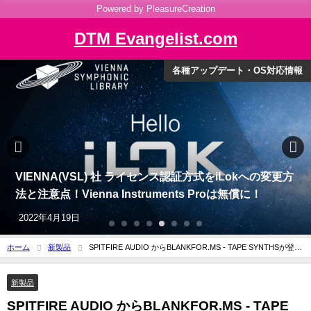
Powered by PleasureCreation
DTM Evangelist.com
セール情報
【11月20日迄】『ONKIO Acoustics』新発売。老舗ス
タジオ『音響ハウス』 のアコースティックを再現した
プラグイン！
2022年10月22日
ホーム
新製品
SPITFIRE AUDIO からBLANKFOR.MS - TAPE SYNTHSが登
場！テープで揺らぐアンビエントシンセ
新製品
SPITFIRE AUDIO からBLANKFOR.MS - TAPE