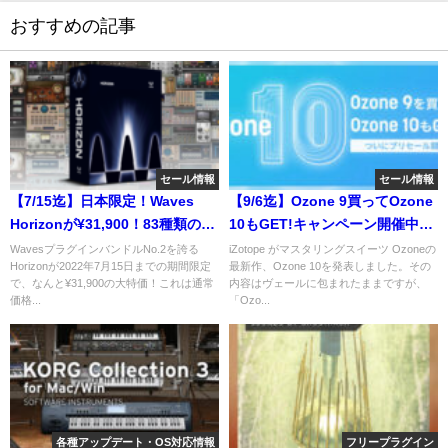
おすすめの記事
セール情報
セール情報
【7/15迄】日本限定！Waves
【9/6迄】Ozone 9買ってOzone
Horizonが¥31,900！83種類のプ
10もGET!キャンペーン開催中！
ラグインでミックスからマスタ
最新マスタリングツールを手に
WavesプラグインバンドルNo.2を誇る
iZotope がマスタリングスイーツ Ozoneの
Horizonが2022年7月15日までの期間限定
最新作、Ozone 10を発表しました。その
リングまでをカバー！
入れるチャンス！
で、なんと¥31,900の大特価！これは通常
内容はヴェールに包まれたままですが、
価格...
「Ozo...
各種アップデート・OS対応情報
フリープラグイン