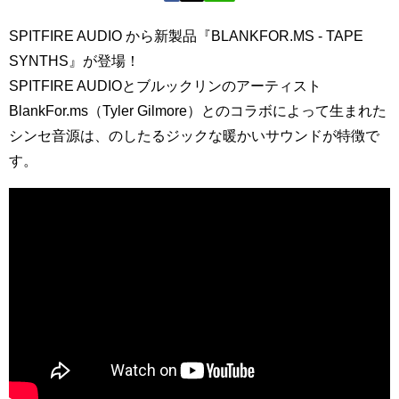
SPITFIRE AUDIO から新製品『BLANKFOR.MS - TAPE
SYNTHS』が登場！
SPITFIRE AUDIOとブルックリンのアーティスト
BlankFor.ms（Tyler Gilmore）とのコラボによって生まれた
シンセ音源は、のしたるジックな暖かいサウンドが特徴で
す。