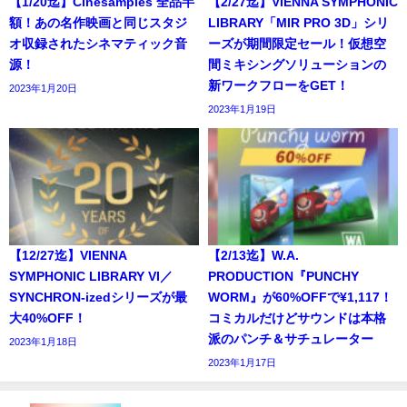
【1/20迄】Cinesamples 全品半
【2/27迄】VIENNA SYMPHONIC
額！あの名作映画と同じスタジ
LIBRARY「MIR PRO 3D」シリ
オ収録されたシネマティック音
ーズが期間限定セール！仮想空
源！
間ミキシングソリューションの
新ワークフローをGET！
2023年1月20日
2023年1月19日
【12/27迄】VIENNA
【2/13迄】W.A.
SYMPHONIC LIBRARY VI／
PRODUCTION『PUNCHY
SYNCHRON-izedシリーズが最
WORM』が60%OFFで¥1,117！
大40%OFF！
コミカルだけどサウンドは本格
派のパンチ＆サチュレーター
2023年1月18日
2023年1月17日