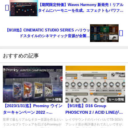
【期間限定特価】Waves Harmony 新発売！リアル
タイムにハーモニーを生成。エフェクトもパワフル
なボーカルハーモニープラグイン！
【8/18迄】CINEMATIC STUDIO SERIES ハリウッ
ドスタイルのシネマティック音源が全製品
25%OFF！
おすすめの記事
セール情報
セール情報
【2023/1/31迄】Prominy ウイン
【9/19迄】D16 Group
ターキャンペーン 2022 –
PHOSCYON 2 / ACID LINEが新
2023。最新SC Electric Guitar 2
発売。303系シンセの金字塔がパ
世界で最もリアルなギター音源を作るとい
レイヴサウンドのリバイバルでTB-303の
うコンセプトでシェアを広げるProminyが
アシッド音が再評価されて久しいですが、
も対象で最大40%OFF！
ワーアップ＆25%OFFセール！