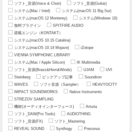
ソフト_音源(Voice & Choir)
ソフト_音源(Guitar)
システム(Mac / Intel)
システム(macOS 11 Big Sur)
システム(macOS 12 Monterey)
システム(Windows 10)
無料プラグイン
SPITFIRE AUDIO
搭載エンジン（KONTAKT）
システム(macOS 10.15 Catalina)
システム(macOS 10.14 Mojave)
iZotope
VIENNA SYMPHONIC LIBRARY
システム(Mac / Apple Silicon)
IK Multimedia
ソフト_音源(Brass&Horn&Winds)
UJAM
UVI
Steinberg
ピックアップ記事
Soundiron
WAVES
ソフト音源（Sampler）
HEAVYOCITY
IMPACT SOUNDWORKS
Native Instruments
STREZOV SAMPLING
機材(オーディオインターフェース)
Arturia
ソフト_DAW(Pro Tools)
AUDIOTHING
ソフト_音源(FX)
ソフト_Mastering
REVEAL SOUND
Synthogy
Presonus