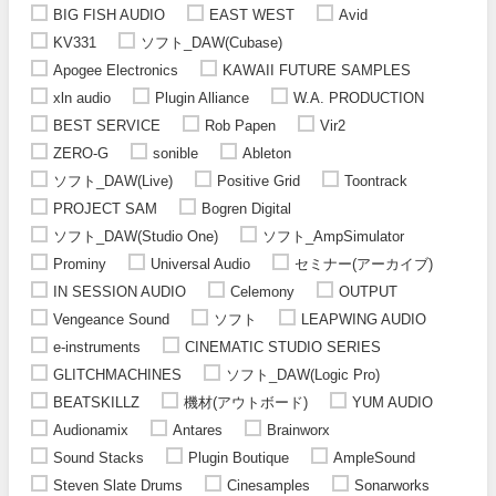
BIG FISH AUDIO
EAST WEST
Avid
KV331
ソフト_DAW(Cubase)
Apogee Electronics
KAWAII FUTURE SAMPLES
xln audio
Plugin Alliance
W.A. PRODUCTION
BEST SERVICE
Rob Papen
Vir2
ZERO-G
sonible
Ableton
ソフト_DAW(Live)
Positive Grid
Toontrack
PROJECT SAM
Bogren Digital
ソフト_DAW(Studio One)
ソフト_AmpSimulator
Prominy
Universal Audio
セミナー(アーカイブ)
IN SESSION AUDIO
Celemony
OUTPUT
Vengeance Sound
ソフト
LEAPWING AUDIO
e-instruments
CINEMATIC STUDIO SERIES
GLITCHMACHINES
ソフト_DAW(Logic Pro)
BEATSKILLZ
機材(アウトボード)
YUM AUDIO
Audionamix
Antares
Brainworx
Sound Stacks
Plugin Boutique
AmpleSound
Steven Slate Drums
Cinesamples
Sonarworks