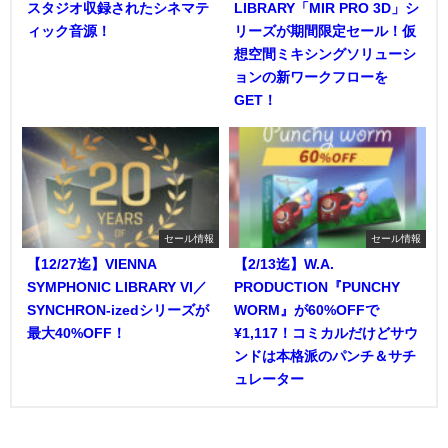
スタジオ収録されたシネマテ
LIBRARY「MIR PRO 3D」シ
ィック音源！
リーズが期間限定セール！仮
想空間ミキシングソリューシ
ョンの新ワークフローを
GET！
セール情報
セール情報
【12/27迄】VIENNA
【2/13迄】W.A.
SYMPHONIC LIBRARY VI／
PRODUCTION『PUNCHY
SYNCHRON-izedシリーズが
WORM』が60%OFFで
最大40%OFF！
¥1,117！コミカルだけどサウ
ンドは本格派のパンチ＆サチ
ュレーター