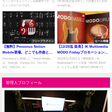
ウィンターキャンペーンを開催中です。な
TB-303系の金字塔として評価されたD16
んとこのセールでは9...
Groupのあ...
フリープラグイン
セール情報
【無料】Presonus Notion
【12/28迄 延長】IK Multimedia
Mobile登場。どこでも作曲と楽
MODO Fridayプロモーション！
譜作成ができる！フリーアプリ
MODO BASS 2 とMOD DRUM
Presonusから登場した『Notion Mobile』
2022年12月28日まで期間延長！IK
は、Android、Chrome OS、Fire OS、
Multimediaのベース音源『MODO BASS
1.5が最大50％OFF！
iOS、iPad OS、m...
2』とドラム音源『MODO DRUM 1.5...
管理人プロフィール