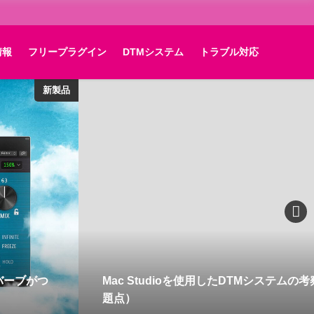
情報
フリープラグイン
DTMシステム
トラブル対応
新製品
リバーブがつ
Mac Studioを使用したDTMシステムの考
題点）