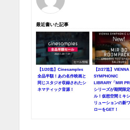
最近書いた記事
セール情報
【1/20迄】Cinesamples
【2/27迄】VIENNA
全品半額！あの名作映画と
SYMPHONIC
同じスタジオ収録されたシ
LIBRARY「MIR P
ネマティック音源！
シリーズが期間限
ル！仮想空間ミキ
リューションの新
ローをGET！