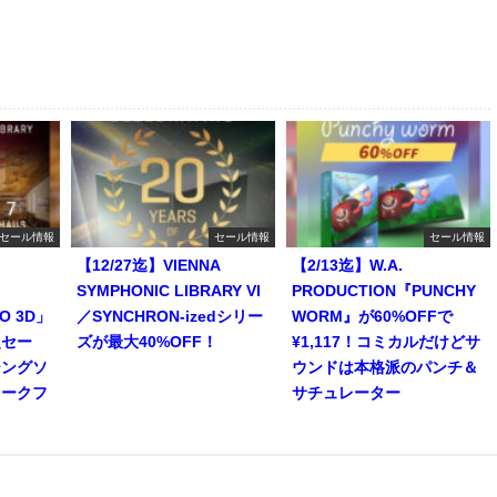
セール情報
セール情報
セール情報
【12/27迄】VIENNA
【2/13迄】W.A.
SYMPHONIC LIBRARY VI
PRODUCTION『PUNCHY
RO 3D」
／SYNCHRON-izedシリー
WORM』が60%OFFで
定セー
ズが最大40%OFF！
¥1,117！コミカルだけどサ
シングソ
ウンドは本格派のパンチ＆
ワークフ
サチュレーター