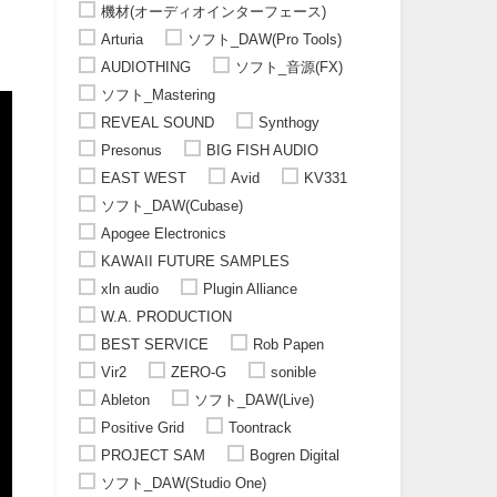
機材(オーディオインターフェース)
Arturia
ソフト_DAW(Pro Tools)
AUDIOTHING
ソフト_音源(FX)
ソフト_Mastering
REVEAL SOUND
Synthogy
Presonus
BIG FISH AUDIO
EAST WEST
Avid
KV331
ソフト_DAW(Cubase)
Apogee Electronics
KAWAII FUTURE SAMPLES
xln audio
Plugin Alliance
W.A. PRODUCTION
BEST SERVICE
Rob Papen
Vir2
ZERO-G
sonible
Ableton
ソフト_DAW(Live)
Positive Grid
Toontrack
PROJECT SAM
Bogren Digital
ソフト_DAW(Studio One)