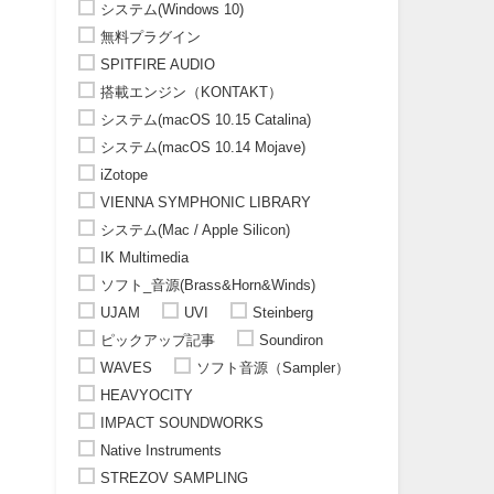
システム(Windows 10)
無料プラグイン
SPITFIRE AUDIO
搭載エンジン（KONTAKT）
システム(macOS 10.15 Catalina)
システム(macOS 10.14 Mojave)
iZotope
VIENNA SYMPHONIC LIBRARY
ー
システム(Mac / Apple Silicon)
IK Multimedia
ソフト_音源(Brass&Horn&Winds)
UJAM
UVI
Steinberg
ピックアップ記事
Soundiron
WAVES
ソフト音源（Sampler）
HEAVYOCITY
IMPACT SOUNDWORKS
Native Instruments
STREZOV SAMPLING