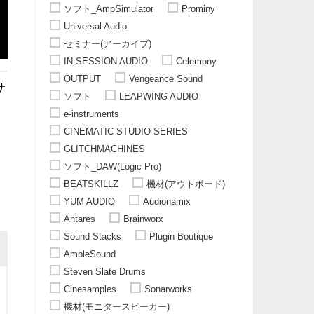
ソフト_AmpSimulator
Prominy
Universal Audio
セミナー(アーカイブ)
IN SESSION AUDIO
Celemony
OUTPUT
Vengeance Sound
サ
ソフト
LEAPWING AUDIO
e-instruments
CINEMATIC STUDIO SERIES
GLITCHMACHINES
ソフト_DAW(Logic Pro)
BEATSKILLZ
機材(アウトボード)
YUM AUDIO
Audionamix
Antares
Brainworx
Sound Stacks
Plugin Boutique
AmpleSound
Steven Slate Drums
Cinesamples
Sonarworks
機材(モニタースピーカー)