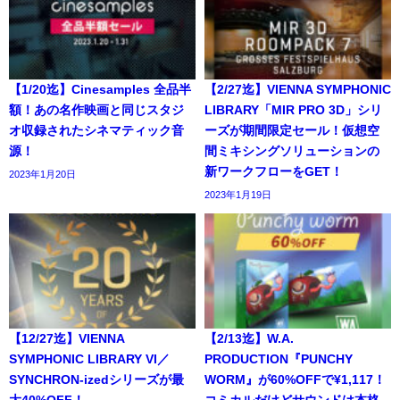
【1/20迄】Cinesamples 全品半
【2/27迄】VIENNA SYMPHONIC
額！あの名作映画と同じスタジ
LIBRARY「MIR PRO 3D」シリ
オ収録されたシネマティック音
ーズが期間限定セール！仮想空
源！
間ミキシングソリューションの
新ワークフローをGET！
2023年1月20日
2023年1月19日
【12/27迄】VIENNA
【2/13迄】W.A.
SYMPHONIC LIBRARY VI／
PRODUCTION『PUNCHY
SYNCHRON-izedシリーズが最
WORM』が60%OFFで¥1,117！
大40%OFF！
コミカルだけどサウンドは本格