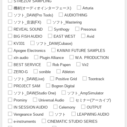
STREZOV SAMPLING
機材(オーディオインターフェース)
Arturia
ソフト_DAW(Pro Tools)
AUDIOTHING
ソフト_音源(FX)
ソフト_Mastering
REVEAL SOUND
Synthogy
Presonus
BIG FISH AUDIO
EAST WEST
Avid
KV331
ソフト_DAW(Cubase)
Apogee Electronics
KAWAII FUTURE SAMPLES
xln audio
Plugin Alliance
W.A. PRODUCTION
BEST SERVICE
Rob Papen
Vir2
ZERO-G
sonible
Ableton
ソフト_DAW(Live)
Positive Grid
Toontrack
PROJECT SAM
Bogren Digital
ソフト_DAW(Studio One)
ソフト_AmpSimulator
Prominy
Universal Audio
セミナー(アーカイブ)
IN SESSION AUDIO
Celemony
OUTPUT
Vengeance Sound
ソフト
LEAPWING AUDIO
e-instruments
CINEMATIC STUDIO SERIES