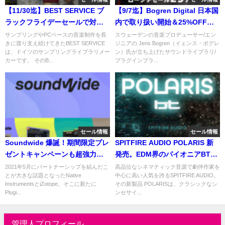
【11/30迄】BEST SERVICE ブ
【9/7迄】Bogren Digital 日本国
ラックフライデーセールで対象
内で取り扱い開始＆25%OFFセ
製品が最大50%OFF！
ール！モダンメタルのトップエ
サンプリングやPCベースの音楽制作を長
スウェーデンの音楽プロデューサー/エン
きに渡り支え続けてきたBEST SERVICE
ジニアの Jens Bogren（イェンス・ボグレ
ンジニアの耳で作ったプラグイ
は、ドイツのサンプリングライブラリメー
ン）氏が立ち上げたサウンドライブラリ/
ン/IRライブラリ！
カーです。 そのB...
プラグインブラ...
セール情報
セール情報
Soundwide 爆誕！期間限定プレ
SPITFIRE AUDIO POLARIS 新
ゼントキャンペーンも超強力！
発売。EDM界のパイオニアBTと
Native Instruments、
のコラボが実現したシンセティ
2021年5月にパートナーシップを結んだこ
高品位なシネマティック音源で劇伴作家を
とが大きな話題となったNative
中心に高い人気を誇るSPITFIRE AUDIO。
iZotope、Plugin Alliance、
ックな弦楽オーケストラ音源
InstrumentsとiZotope。そこに新たに
その新製品 POLARISは、クラシックなシ
Brainworx、Sound Stacksが業
Plugi...
ンセサイ...
務提携
管理人プロフィール