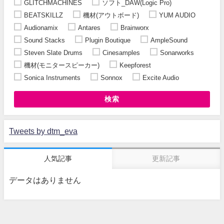
GLITCHMACHINES
ソフト_DAW(Logic Pro)
BEATSKILLZ
機材(アウトボード)
YUM AUDIO
Audionamix
Antares
Brainworx
Sound Stacks
Plugin Boutique
AmpleSound
Steven Slate Drums
Cinesamples
Sonarworks
機材(モニタースピーカー)
Keepforest
Sonica Instruments
Sonnox
Excite Audio
検索
Tweets by dtm_eva
人気記事
更新記事
データはありません