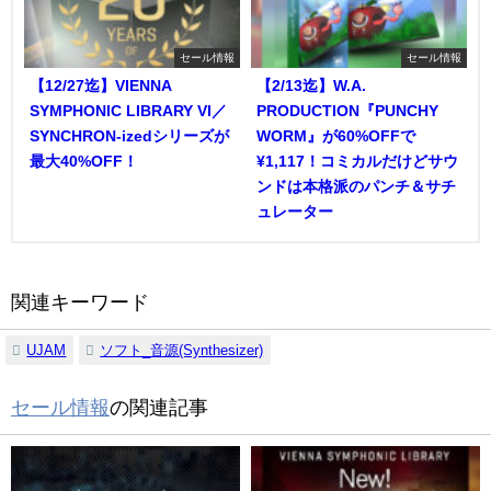
セール情報
セール情報
【12/27迄】VIENNA
【2/13迄】W.A.
SYMPHONIC LIBRARY VI／
PRODUCTION『PUNCHY
SYNCHRON-izedシリーズが
WORM』が60%OFFで
最大40%OFF！
¥1,117！コミカルだけどサウ
ンドは本格派のパンチ＆サチ
ュレーター
関連キーワード
UJAM
ソフト_音源(Synthesizer)
セール情報
の関連記事