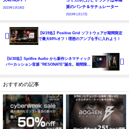
派のパンチ＆サチュレーター
2023年1月18日
2023年1月17日
【6/19迄】Positive Grid ソフトウェアが期間限定
で最大69%オフ！理想のアンプを手に入れよう！
【6/30迄】Spitfire Audio から新作シネマティック
パーカッション音源 "RESONATE"誕生。期間限定
セール中！
おすすめの記事
セール情報
セール情報