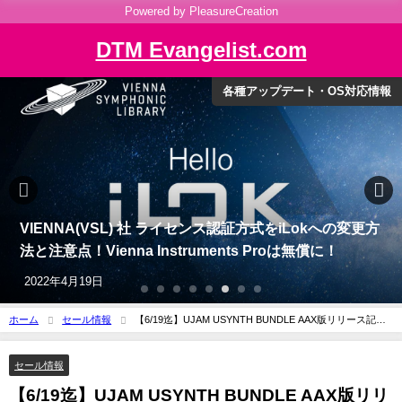
Powered by PleasureCreation
DTM Evangelist.com
各種アップデート・OS対応情報
VIENNA(VSL) 社 ライセンス認証方式をiLokへの変更方
法と注意点！Vienna Instruments Proは無償に！
2022年4月19日
ホーム
セール情報
【6/19迄】UJAM USYNTH BUNDLE AAX版リリース記念
セール
セール情報
【6/19迄】UJAM USYNTH BUNDLE AAX版リリ