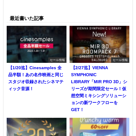
最近書いた記事
セール情報
セール情報
【1/20迄】Cinesamples 全
【2/27迄】VIENNA
品半額！あの名作映画と同じ
SYMPHONIC
スタジオ収録されたシネマテ
LIBRARY「MIR PRO 3D」シ
ィック音源！
リーズが期間限定セール！仮
想空間ミキシングソリューシ
ョンの新ワークフローを
GET！