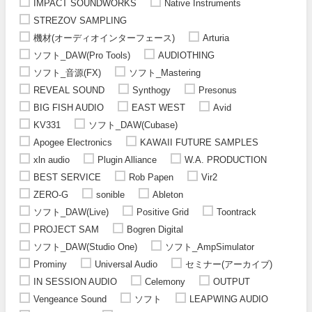
IMPACT SOUNDWORKS
Native Instruments
STREZOV SAMPLING
機材(オーディオインターフェース)
Arturia
ソフト_DAW(Pro Tools)
AUDIOTHING
ソフト_音源(FX)
ソフト_Mastering
REVEAL SOUND
Synthogy
Presonus
BIG FISH AUDIO
EAST WEST
Avid
KV331
ソフト_DAW(Cubase)
Apogee Electronics
KAWAII FUTURE SAMPLES
xln audio
Plugin Alliance
W.A. PRODUCTION
BEST SERVICE
Rob Papen
Vir2
ZERO-G
sonible
Ableton
ソフト_DAW(Live)
Positive Grid
Toontrack
PROJECT SAM
Bogren Digital
ソフト_DAW(Studio One)
ソフト_AmpSimulator
Prominy
Universal Audio
セミナー(アーカイブ)
IN SESSION AUDIO
Celemony
OUTPUT
Vengeance Sound
ソフト
LEAPWING AUDIO