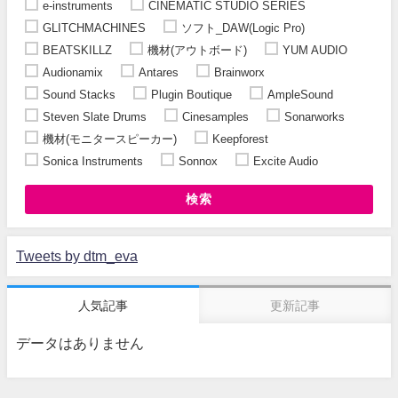
e-instruments
CINEMATIC STUDIO SERIES
GLITCHMACHINES
ソフト_DAW(Logic Pro)
BEATSKILLZ
機材(アウトボード)
YUM AUDIO
Audionamix
Antares
Brainworx
Sound Stacks
Plugin Boutique
AmpleSound
Steven Slate Drums
Cinesamples
Sonarworks
機材(モニタースピーカー)
Keepforest
Sonica Instruments
Sonnox
Excite Audio
検索
Tweets by dtm_eva
人気記事
更新記事
データはありません