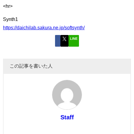
<hr>
Synth1
https://daichilab.sakura.ne.jp/softsynth/
LINE
この記事を書いた人
Staff