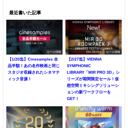
最近書いた記事
セール情報
セール情報
【1/20迄】Cinesamples 全
【2/27迄】VIENNA
品半額！あの名作映画と同じ
SYMPHONIC
スタジオ収録されたシネマテ
LIBRARY「MIR PRO 3D」シ
ィック音源！
リーズが期間限定セール！仮
想空間ミキシングソリューシ
ョンの新ワークフローを
GET！