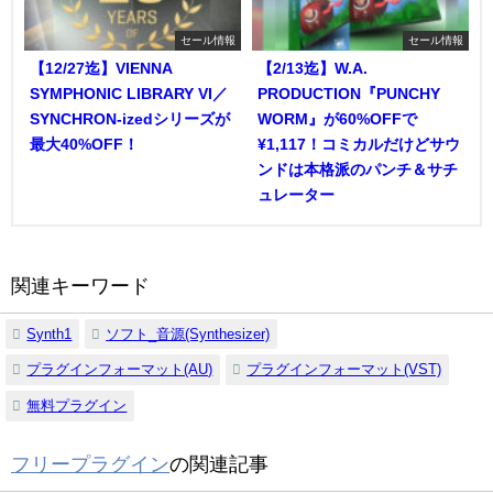
セール情報
セール情報
【12/27迄】VIENNA
【2/13迄】W.A.
SYMPHONIC LIBRARY VI／
PRODUCTION『PUNCHY
SYNCHRON-izedシリーズが
WORM』が60%OFFで
最大40%OFF！
¥1,117！コミカルだけどサウ
ンドは本格派のパンチ＆サチ
ュレーター
関連キーワード
Synth1
ソフト_音源(Synthesizer)
プラグインフォーマット(AU)
プラグインフォーマット(VST)
無料プラグイン
フリープラグイン
の関連記事