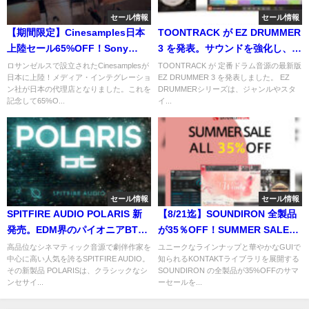
セール情報
セール情報
【期間限定】Cinesamples日本
TOONTRACK が EZ DRUMMER
上陸セール65%OFF！Sony
3 を発表。サウンドを強化し、よ
Scoring Stage収録のハリウッド
りスピーディーな制作を実現！
ロサンゼルスで設立されたCinesamplesが
TOONTRACK が 定番ドラム音源の最新版
日本に上陸！メディア・インテグレーショ
EZ DRUMMER 3 を発表しました。 EZ
サウンドで収録されたオーケス
ン社が日本の代理店となりました。これを
DRUMMERシリーズは、ジャンルやスタ
トラ/シネマティック音源
記念して65%O...
イ...
セール情報
セール情報
SPITFIRE AUDIO POLARIS 新
【8/21迄】SOUNDIRON 全製品
発売。EDM界のパイオニアBTと
が35％OFF！SUMMER SALEを
のコラボが実現したシンセティ
開催中！
高品位なシネマティック音源で劇伴作家を
ユニークなラインナップと華やかなGUIで
中心に高い人気を誇るSPITFIRE AUDIO。
知られるKONTAKTライブラリを展開する
ックな弦楽オーケストラ音源
その新製品 POLARISは、クラシックなシ
SOUNDIRON の全製品が35%OFFのサマ
ンセサイ...
ーセールを...