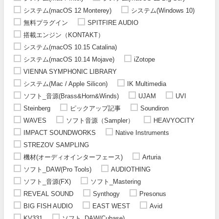
システム(macOS 12 Monterey)
システム(Windows 10)
無料プラグイン
SPITFIRE AUDIO
搭載エンジン（KONTAKT）
システム(macOS 10.15 Catalina)
システム(macOS 10.14 Mojave)
iZotope
VIENNA SYMPHONIC LIBRARY
システム(Mac / Apple Silicon)
IK Multimedia
ソフト_音源(Brass&Horn&Winds)
UJAM
UVI
Steinberg
ピックアップ記事
Soundiron
WAVES
ソフト音源（Sampler）
HEAVYOCITY
IMPACT SOUNDWORKS
Native Instruments
STREZOV SAMPLING
機材(オーディオインターフェース)
Arturia
ソフト_DAW(Pro Tools)
AUDIOTHING
ソフト_音源(FX)
ソフト_Mastering
REVEAL SOUND
Synthogy
Presonus
BIG FISH AUDIO
EAST WEST
Avid
KV331
ソフト_DAW(Cubase)