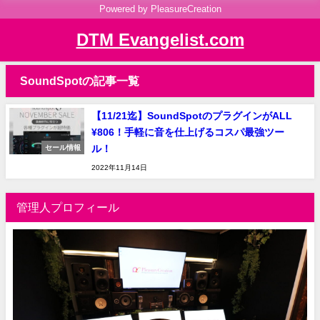
Powered by PleasureCreation
DTM Evangelist.com
SoundSpotの記事一覧
【11/21迄】SoundSpotのプラグインがALL
¥806！手軽に音を仕上げるコスパ最強ツー
ル！
セール情報
2022年11月14日
管理人プロフィール