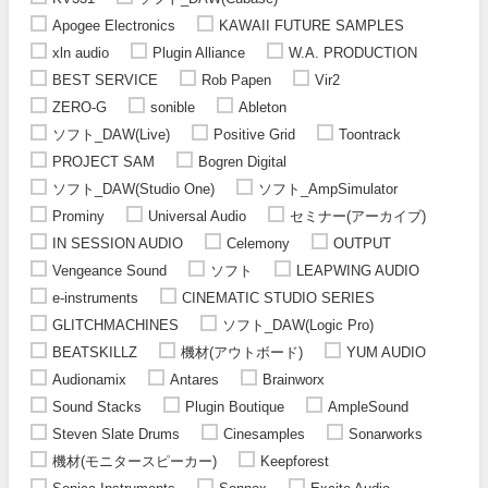
Apogee Electronics
KAWAII FUTURE SAMPLES
xln audio
Plugin Alliance
W.A. PRODUCTION
BEST SERVICE
Rob Papen
Vir2
ZERO-G
sonible
Ableton
ソフト_DAW(Live)
Positive Grid
Toontrack
PROJECT SAM
Bogren Digital
ソフト_DAW(Studio One)
ソフト_AmpSimulator
Prominy
Universal Audio
セミナー(アーカイブ)
IN SESSION AUDIO
Celemony
OUTPUT
Vengeance Sound
ソフト
LEAPWING AUDIO
e-instruments
CINEMATIC STUDIO SERIES
GLITCHMACHINES
ソフト_DAW(Logic Pro)
BEATSKILLZ
機材(アウトボード)
YUM AUDIO
Audionamix
Antares
Brainworx
Sound Stacks
Plugin Boutique
AmpleSound
Steven Slate Drums
Cinesamples
Sonarworks
機材(モニタースピーカー)
Keepforest