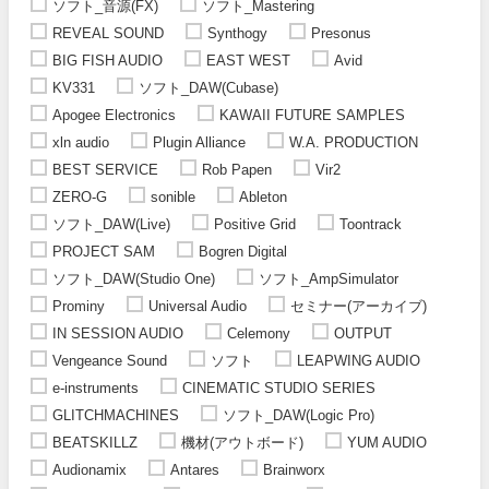
ソフト_音源(FX)
ソフト_Mastering
REVEAL SOUND
Synthogy
Presonus
BIG FISH AUDIO
EAST WEST
Avid
KV331
ソフト_DAW(Cubase)
Apogee Electronics
KAWAII FUTURE SAMPLES
xln audio
Plugin Alliance
W.A. PRODUCTION
BEST SERVICE
Rob Papen
Vir2
ZERO-G
sonible
Ableton
ソフト_DAW(Live)
Positive Grid
Toontrack
PROJECT SAM
Bogren Digital
ソフト_DAW(Studio One)
ソフト_AmpSimulator
Prominy
Universal Audio
セミナー(アーカイブ)
IN SESSION AUDIO
Celemony
OUTPUT
Vengeance Sound
ソフト
LEAPWING AUDIO
e-instruments
CINEMATIC STUDIO SERIES
GLITCHMACHINES
ソフト_DAW(Logic Pro)
BEATSKILLZ
機材(アウトボード)
YUM AUDIO
Audionamix
Antares
Brainworx