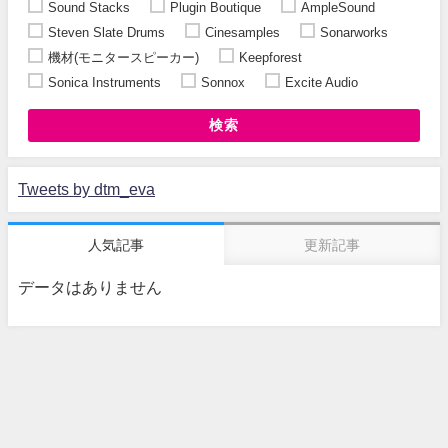
Sound Stacks
Plugin Boutique
AmpleSound
Steven Slate Drums
Cinesamples
Sonarworks
機材(モニタースピーカー)
Keepforest
Sonica Instruments
Sonnox
Excite Audio
検索
Tweets by dtm_eva
人気記事
更新記事
データはありません