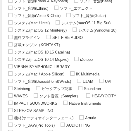
ソフト_音源(Piano & Keyboard)
ソフト_音源(Bass)
ソフト_音源(Ethnic)
ソフト_エフェクト
ソフト_音源(Voice & Choir)
ソフト_音源(Guitar)
システム(Mac / Intel)
システム(macOS 11 Big Sur)
システム(macOS 12 Monterey)
システム(Windows 10)
無料プラグイン
SPITFIRE AUDIO
搭載エンジン（KONTAKT）
システム(macOS 10.15 Catalina)
システム(macOS 10.14 Mojave)
iZotope
VIENNA SYMPHONIC LIBRARY
システム(Mac / Apple Silicon)
IK Multimedia
ソフト_音源(Brass&Horn&Winds)
UJAM
UVI
Steinberg
ピックアップ記事
Soundiron
WAVES
ソフト音源（Sampler）
HEAVYOCITY
IMPACT SOUNDWORKS
Native Instruments
STREZOV SAMPLING
機材(オーディオインターフェース)
Arturia
ソフト_DAW(Pro Tools)
AUDIOTHING