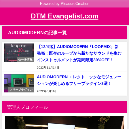
Powered by PleasureCreation
DTM Evangelist.com
AUDIOMODERNの記事一覧
【12/4迄】AUDIOMODERN『LOOPMIX』新
発売！既存のループから新たなサウンドを生む
インストゥルメントが期間限定30%OFF！
セール情報
2022年11月14日
AUDIOMODERN エレクトニックなモジュレー
ションが楽しめるフリープラグイン3選！
フリープラグイン
2022年6月16日
管理人プロフィール